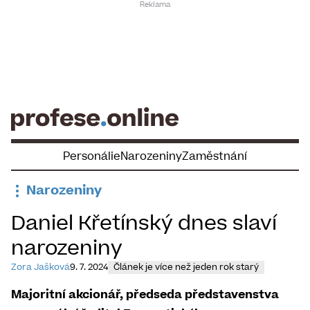
Skip
to
content
Personálie
Narozeniny
Zaměstnání
Narozeniny
Daniel Křetínský dnes slaví
narozeniny
Zora Jašková
9. 7. 2024
Článek je více než jeden rok starý
Majoritní akcionář, předseda představenstva