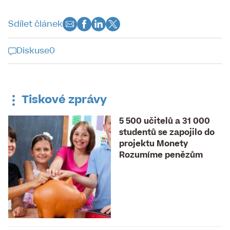
Sdílet článek
Diskuse
0
Diskuse k tomuto článku je již
uzavřena
Tiskové zprávy
5 500 učitelů a 31 000
studentů se zapojilo do
projektu Monety
Rozumíme penězům