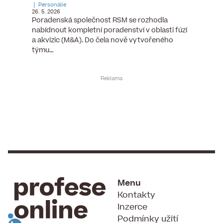
Personálie
Personá
26. 5. 2026
5. 6. 2026
), člen
Poradenská společnost RSM se rozhodla
Hotelov
tšího
nabídnout kompletní poradenství v oblasti fúzí
webu pr
ní…
a akvizic (M&A). Do čela nově vytvořeného
do pozi
týmu…
Menu
Kontakty
Inzerce
Podmínky užití