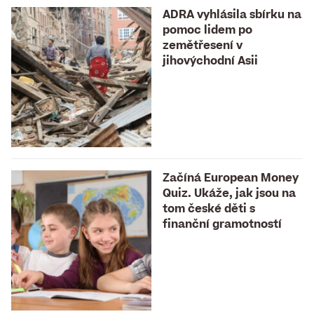
ADRA vyhlásila sbírku na
pomoc lidem po
zemětřesení v
jihovýchodní Asii
Začíná European Money
Quiz. Ukáže, jak jsou na
tom české děti s
finanční gramotností