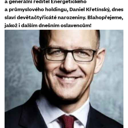
a generální ředitel Energetického
a průmyslového holdingu, Daniel Křetínský, dnes
slaví devětačtyřicáté narozeniny. Blahopřejeme,
jakož i dalším dnešním oslavencům!