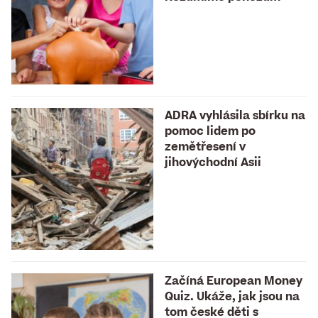
ADRA vyhlásila sbírku na
pomoc lidem po
zemětřesení v
jihovýchodní Asii
Začíná European Money
Quiz. Ukáže, jak jsou na
tom české děti s