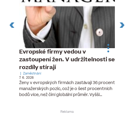
n
Evropské firmy vedou v
Dnes 
zastoupení žen. V udržitelnosti se
Naroze
26. 11. 202
rozdíly stírají
Dnes sla
ředitel 
Zaměstnání
), člen
7. 6. 2026
JRD. Pře
zik Banky
Ženy v evropských firmách zastávají 36 procent
…
manažerských pozic, což je o šest procentních
bodů více, než činí globální průměr. Vyšší…