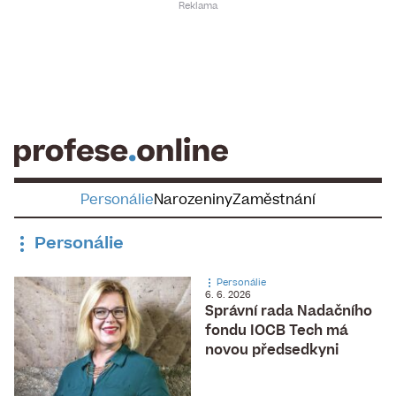
Skip
to
content
Personálie
Narozeniny
Zaměstnání
Personálie
Personálie
6. 6. 2026
Správní rada Nadačního
fondu IOCB Tech má
novou předsedkyni