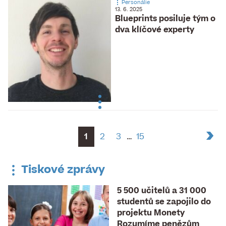
Personálie
13. 6. 2025
Blueprints posiluje tým o
dva klíčové experty
1
2
3
…
15
Tiskové zprávy
5 500 učitelů a 31 000
studentů se zapojilo do
projektu Monety
Rozumíme penězům