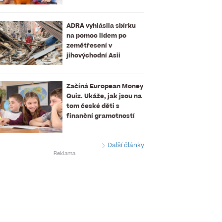
ADRA vyhlásila sbírku
na pomoc lidem po
zemětřesení v
jihovýchodní Asii
Začíná European Money
Quiz. Ukáže, jak jsou na
tom české děti s
finanční gramotností
Další články