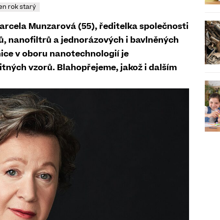
en rok starý
arcela Munzarová (55), ředitelka společnosti
ů, nanofiltrů a jednorázových i bavlněných
ce v oboru nanotechnologií je
itných vzorů. Blahopřejeme, jakož i dalším