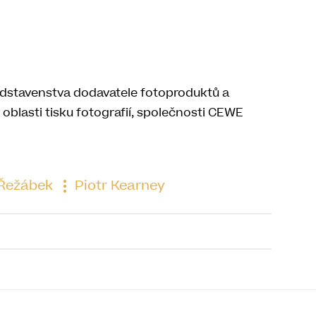
dstavenstva dodavatele fotoproduktů a
 oblasti tisku fotografií, společnosti CEWE
Řežábek
Piotr Kearney
to článku je již uzavřena