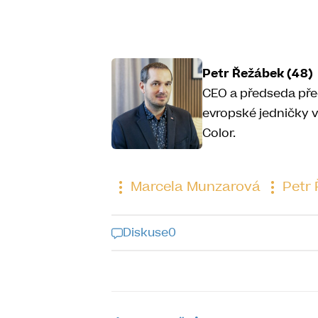
Petr Řežábek (48)
CEO a předseda pře
evropské jedničky v
Color.
Marcela Munzarová
Petr 
Diskuse
0
Diskuse k tomu