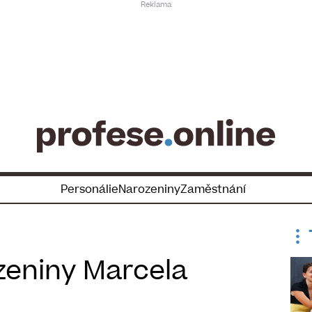
Personálie
Narozeniny
Zaměstnání
zeniny Marcela