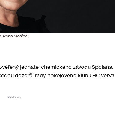
o: Nano Medical
pověřený jednatel chemického závodu Spolana.
sedou dozorčí rady hokejového klubu HC Verva