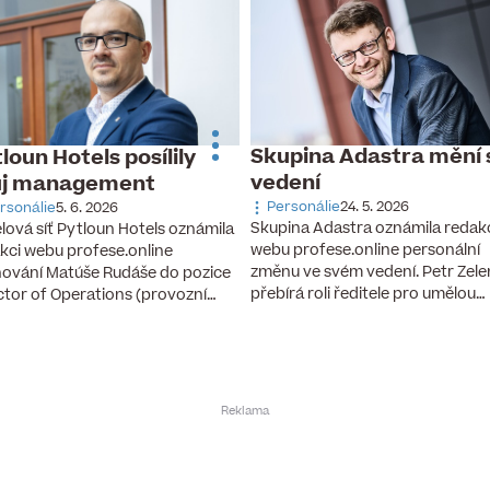
Skupina Adastra mění 
loun Hotels posílily
vedení
ůj management
Personálie
24. 5. 2026
rsonálie
5. 6. 2026
Skupina Adastra oznámila redak
lová síť Pytloun Hotels oznámila
webu profese.online personální
kci webu profese.online
změnu ve svém vedení. Petr Zel
ování Matúše Rudáše do pozice
přebírá roli ředitele pro umělou…
ctor of Operations (provozní…