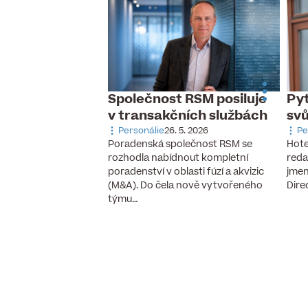
Společnost RSM posiluje
Pyt
 dnes slaví
v transakčních službách
sv
udník
Personálie
26. 5. 2026
Pe
 9. 2025
Poradenská společnost RSM se
Hote
ozeniny Martin Hrudník
rozhodla nabídnout kompletní
reda
stavenstva a provozní
poradenství v oblasti fúzí a akvizic
jmen
ího dealera ojetých aut
(M&A). Do čela nově vytvořeného
Dire
ýchodní…
týmu…