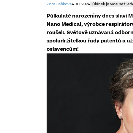
Zora Jašková
4. 10. 2024
Článek je více než jed
Půlkulaté narozeniny dnes slaví M
Nano Medical, výrobce respirátor
roušek. Světově uznávaná odborni
spoludržitelkou řady patentů a už
oslavencům!