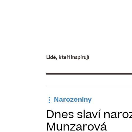
Skip
to
content
Lidé, kteří inspirují
Narozeniny
Dnes slaví naro
Munzarová