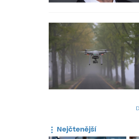
D
Nejčtenější