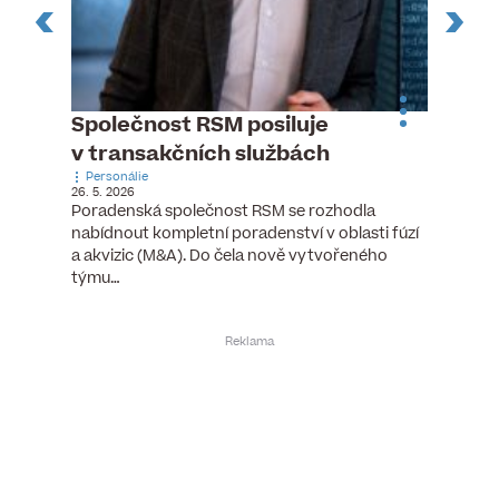
n
Společnost RSM posiluje
Pytlou
v transakčních službách
mana
Personálie
Personá
26. 5. 2026
5. 6. 2026
), člen
Poradenská společnost RSM se rozhodla
Hotelov
tšího
nabídnout kompletní poradenství v oblasti fúzí
webu pr
ní…
a akvizic (M&A). Do čela nově vytvořeného
do pozi
týmu…