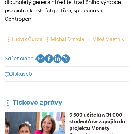
dlouholetý generální ředitel tradičního výrobce
psacích a kreslicích potřeb, společnosti
Centropen
Ludvík Čurda
Michal Drmola
Miloš Mastník
Sdílet článek
Diskuse
0
Diskuse k tomuto článku je již
uzavřena
Tiskové zprávy
5 500 učitelů a 31 000
studentů se zapojilo do
projektu Monety