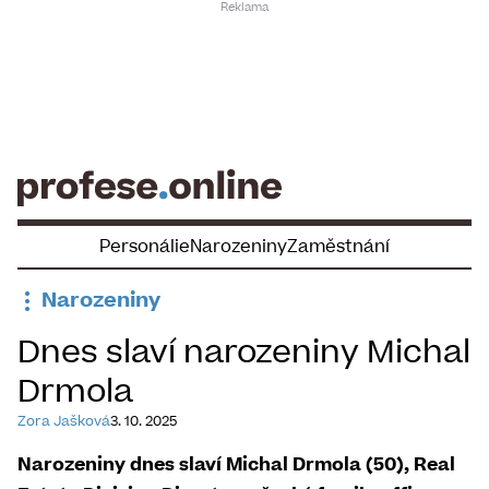
Skip
to
content
Personálie
Narozeniny
Zaměstnání
Narozeniny
Dnes slaví narozeniny Michal
Drmola
Zora Jašková
3. 10. 2025
Narozeniny dnes slaví Michal Drmola (50), Real