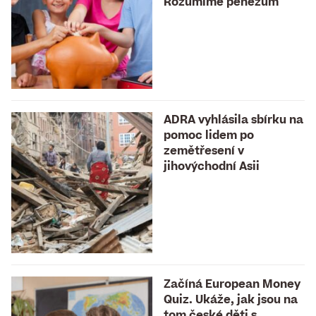
Rozumíme penězům
ADRA vyhlásila sbírku na
pomoc lidem po
zemětřesení v
jihovýchodní Asii
Začíná European Money
Quiz. Ukáže, jak jsou na
tom české děti s