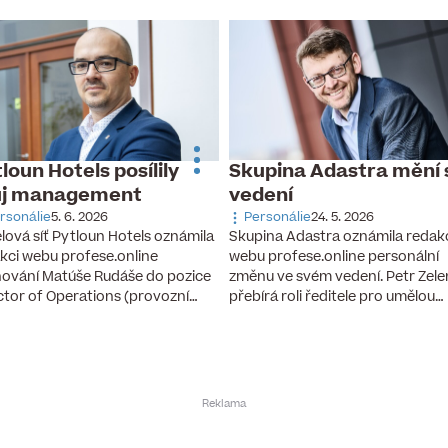
Skupina Adastra mění 
loun Hotels posílily
vedení
ůj management
Personálie
24. 5. 2026
rsonálie
5. 6. 2026
Skupina Adastra oznámila redak
lová síť Pytloun Hotels oznámila
webu profese.online personální
kci webu profese.online
změnu ve svém vedení. Petr Zel
ování Matúše Rudáše do pozice
přebírá roli ředitele pro umělou…
ctor of Operations (provozní…