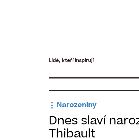
Skip
to
content
Lidé, kteří inspirují
Narozeniny
Dnes slaví naro
Thibault