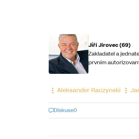
Jiří Jírovec (69)
Zakladatel a jednate
prvním autorizovan
Aleksander Raczynski
Jan
Diskuse
0
Diskuse k tomu