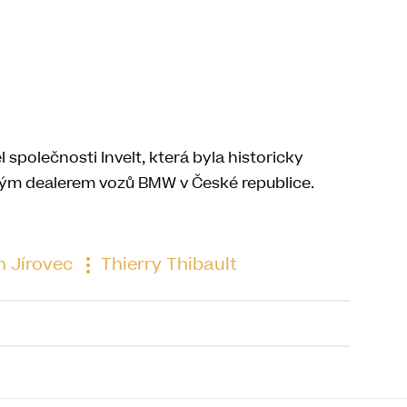
l společnosti Invelt, která byla historicky
ým dealerem vozů BMW v České republice.
 Jírovec
Thierry Thibault
to článku je již uzavřena