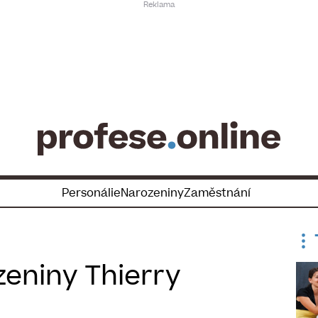
Personálie
Narozeniny
Zaměstnání
zeniny Thierry