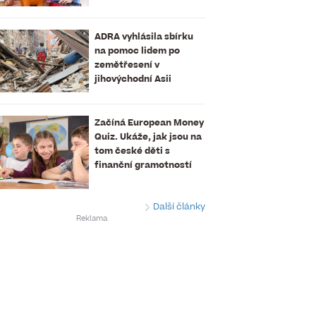
ADRA vyhlásila sbírku
na pomoc lidem po
zemětřesení v
jihovýchodní Asii
Začíná European Money
Quiz. Ukáže, jak jsou na
tom české děti s
finanční gramotností
Další články