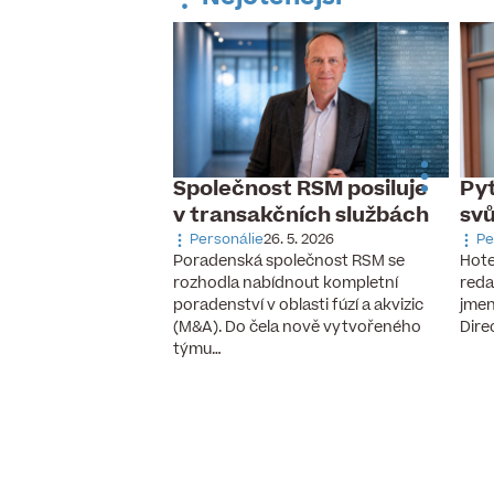
Společnost RSM posiluje
Pyt
 dnes slaví
v transakčních službách
sv
udník
Personálie
26. 5. 2026
Pe
 9. 2025
Poradenská společnost RSM se
Hote
ozeniny Martin Hrudník
rozhodla nabídnout kompletní
reda
stavenstva a provozní
poradenství v oblasti fúzí a akvizic
jmen
ího dealera ojetých aut
(M&A). Do čela nově vytvořeného
Dire
ýchodní…
týmu…