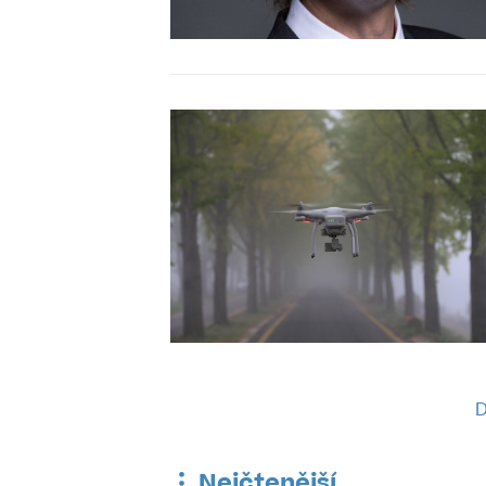
D
Nejčtenější