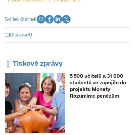
David Karásek
Dušan Palcr
Sdílet článek
Diskuse
0
Diskuse k tomuto článku je již
uzavřena
Tiskové zprávy
5 500 učitelů a 31 000
studentů se zapojilo do
projektu Monety
Rozumíme penězům