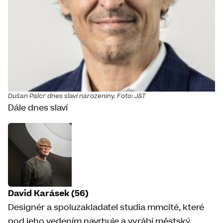
Dušan Palcr dnes slaví narozeniny. Foto: J&T
Dále dnes slaví
David Karásek (56)
Designér a spoluzakladatel studia mmcité, které
pod jeho vedením navrhuje a vyrábí městský