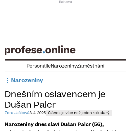
Skip
to
content
Personálie
Narozeniny
Zaměstnání
Narozeniny
Dnešním oslavencem je
Dušan Palcr
Zora Jašková
3. 4. 2025
Článek je více než jeden rok starý
Narozeniny dnes slaví Dušan Palcr (56),