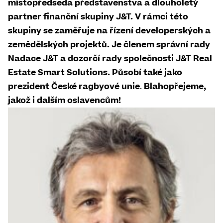
místopředseda představenstva a dlouholetý
partner finanční skupiny J&T. V rámci této
skupiny se zaměřuje na řízení developerských a
zemědělských projektů. Je členem správní rady
Nadace J&T a dozorčí rady společnosti J&T Real
Estate Smart Solutions. Působí také jako
prezident České ragbyové unie
.
Blahopřejeme,
jakož i dalším oslavencům!