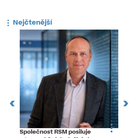
Nejčtenější
n
Společnost RSM posiluje
Pytlou