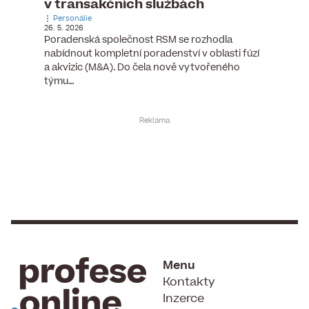
v transakčních službách
mana
Personálie
Personá
26. 5. 2026
5. 6. 2026
), člen
Poradenská společnost RSM se rozhodla
Hotelov
tšího
nabídnout kompletní poradenství v oblasti fúzí
webu pr
ní…
a akvizic (M&A). Do čela nově vytvořeného
do pozi
týmu…
Menu
Kontakty
Inzerce