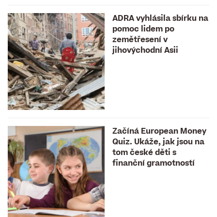
ADRA vyhlásila sbírku na
pomoc lidem po
zemětřesení v
jihovýchodní Asii
Začíná European Money
Quiz. Ukáže, jak jsou na
tom české děti s
finanční gramotností