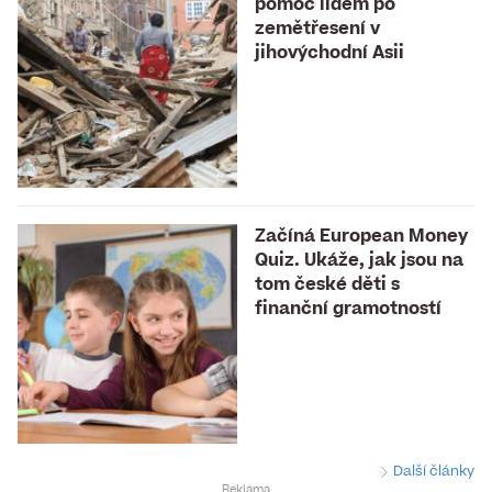
pomoc lidem po
zemětřesení v
jihovýchodní Asii
Začíná European Money
Quiz. Ukáže, jak jsou na
tom české děti s
finanční gramotností
Další články