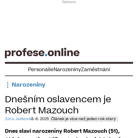
Skip
to
content
Personálie
Narozeniny
Zaměstnání
Narozeniny
Dnešním oslavencem je
Robert Mazouch
Zora Jašková
8. 6. 2025
Článek je více než jeden rok starý
Dnes slaví narozeniny Robert Mazouch (51),