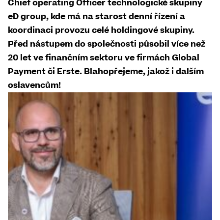
Chief operating Officer technologické skupiny
eD group, kde má na starost denní řízení a
koordinaci provozu celé holdingové skupiny.
Před nástupem do společnosti působil více než
20 let ve finančním sektoru ve firmách Global
Payment či Erste. Blahopřejeme, jakož i dalším
oslavencům!