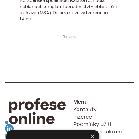
), člen
Poradenská společnost RSM se rozhodla
Hotelov
tšího
nabídnout kompletní poradenství v oblasti fúzí
webu pr
ní…
a akvizic (M&A). Do čela nově vytvořeného
do pozi
týmu…
Menu
Kontakty
Inzerce
Podmínky užití
Cookies a soukromí
×
RSS Feed