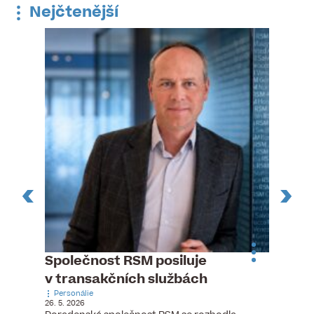
Nejčtenější
n
Společnost RSM posiluje
Pytlou
v transakčních službách
mana
Personálie
Personá
26. 5. 2026
5. 6. 2026