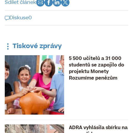
Sdílet článek
Diskuse
0
Diskuse k tomuto článku je již
uzavřena
Tiskové zprávy
5 500 učitelů a 31 000
studentů se zapojilo do
projektu Monety
Rozumíme penězům
ADRA vyhlásila sbírku na