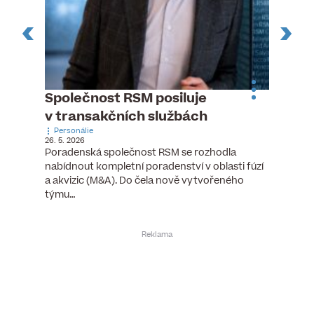
n
Společnost RSM posiluje
Pytlou
v transakčních službách
mana
Personálie
Personá
26. 5. 2026
5. 6. 2026
), člen
Poradenská společnost RSM se rozhodla
Hotelov
tšího
nabídnout kompletní poradenství v oblasti fúzí
webu pr
ní…
a akvizic (M&A). Do čela nově vytvořeného
do pozi
týmu…