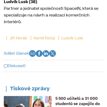
Ludvík Lusk (38)
Partner a jednatel společnosti SpaceIN, která se
specializuje na návrh a realizaci komerčních
interiérů.
Jiří Horák
Kamil Rataj
Ludvík Lusk
Sdílet článek
Diskuse
0
Diskuse k tomuto článku je již
uzavřena
Tiskové zprávy
5 500 učitelů a 31 000
studentů se zapojilo do