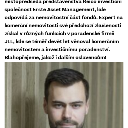
místopředseda představenstva Reico investiční
společnost Erste Asset Management, kde
odpovídá za nemovitostní část fondů. Expert na
komerční nemovitosti
své předchozí zkušenosti
získal v různých funkcích v poradenské firmě
JLL, kde se téměř devět let věnoval komerčním
nemovitostem a investičnímu poradenství.
Blahopřejeme, jakož i dalším oslavencům!