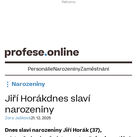
Skip
to
content
Personálie
Narozeniny
Zaměstnání
Narozeniny
Jiří Horákdnes slaví
narozeniny
Zora Jašková
21. 12. 2025
Dnes slaví narozeniny Jiří Horák (37),