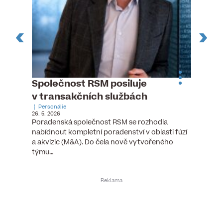
n
Společnost RSM posiluje
Pytlou
v transakčních službách
mana
Personálie
Personá
26. 5. 2026
5. 6. 2026
), člen
Poradenská společnost RSM se rozhodla
Hotelov
tšího
nabídnout kompletní poradenství v oblasti fúzí
webu pr
ní…
a akvizic (M&A). Do čela nově vytvořeného
do pozi
týmu…