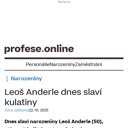
Skip
to
content
Personálie
Narozeniny
Zaměstnání
Narozeniny
Leoš Anderle dnes slaví
kulatiny
Zora Jašková
22. 10. 2025
Dnes slaví narozeniny Leoš Anderle (50),