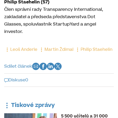
Philip Staehelin (57)
Člen správní rady Transparency International,
zakladatel a předseda představenstva Dot
Glasses, spoluvlastník StartupYard a angel
investor.
Leoš Anderle
Martin Ždímal
Philip Staehelin
Sdílet článek
Diskuse
0
Diskuse k tomuto článku je již
uzavřena
Tiskové zprávy
5 500 učitelů a 31 000