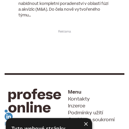
tšího
nabídnout kompletní poradenství v oblasti fúzí
webu pr
ní…
a akvizic (M&A). Do čela nově vytvořeného
do pozi
týmu…
Menu
Kontakty
Inzerce
Podmínky užití
Cookies a soukromí
×
RSS Feed
GDPR
Tyto webové stránky