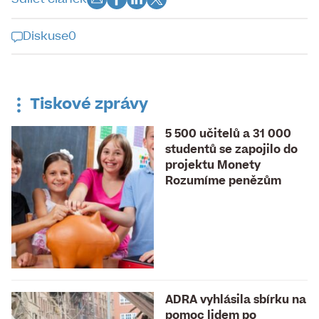
Diskuse
0
Diskuse k tomuto článku je již
uzavřena
Tiskové zprávy
5 500 učitelů a 31 000
studentů se zapojilo do
projektu Monety
Rozumíme penězům
ADRA vyhlásila sbírku na
pomoc lidem po