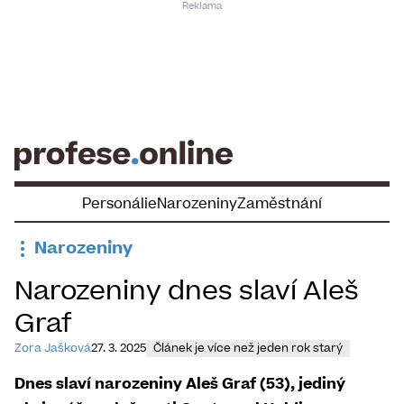
Skip
to
content
Personálie
Narozeniny
Zaměstnání
Narozeniny
Narozeniny dnes slaví Aleš
Graf
Zora Jašková
27. 3. 2025
Článek je více než jeden rok starý
Dnes slaví narozeniny Aleš Graf (53), jediný