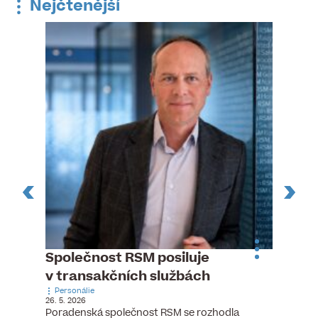
Nejčtenější
n
Společnost RSM posiluje
Pytlou
v transakčních službách
mana
Personálie
Personá
26. 5. 2026
5. 6. 2026
), člen
Poradenská společnost RSM se rozhodla
Hotelov