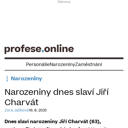
Skip
to
content
Personálie
Narozeniny
Zaměstnání
Narozeniny
Narozeniny dnes slaví Jiří
Charvát
Zora Jašková
16. 8. 2025
Dnes slaví narozeniny Jiří Charvát (63),