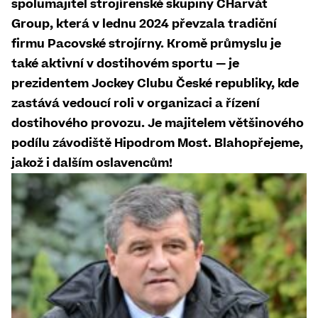
spolumajitel strojírenské skupiny CHarvát
Group, která v lednu 2024 převzala tradiční
firmu Pacovské strojírny. Kromě průmyslu je
také aktivní v dostihovém sportu — je
prezidentem Jockey Clubu České republiky, kde
zastává vedoucí roli v organizaci a řízení
dostihového provozu. Je majitelem většinového
podílu závodiště Hipodrom Most. Blahopřejeme,
jakož i dalším oslavencům!