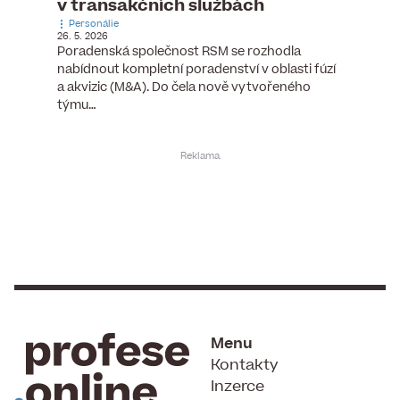
v transakčních službách
mana
Personálie
Personá
26. 5. 2026
5. 6. 2026
), člen
Poradenská společnost RSM se rozhodla
Hotelov
tšího
nabídnout kompletní poradenství v oblasti fúzí
webu pr
ní…
a akvizic (M&A). Do čela nově vytvořeného
do pozi
týmu…
Menu
Kontakty
Inzerce