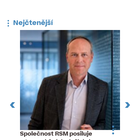
Nejčtenější
n
Společnost RSM posiluje
Pytlou