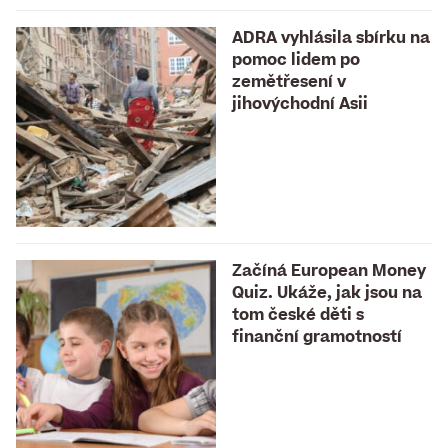
ADRA vyhlásila sbírku na
pomoc lidem po
zemětřesení v
jihovýchodní Asii
Začíná European Money
Quiz. Ukáže, jak jsou na
tom české děti s
finanční gramotností