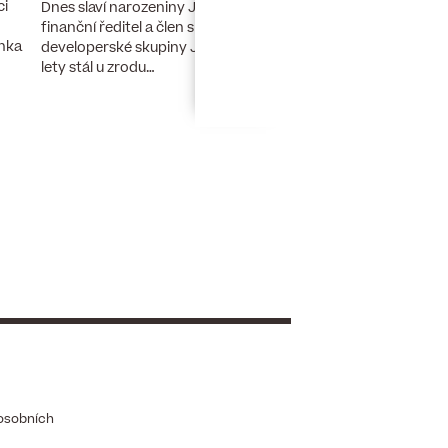
ci
Stefan de Goeij, part
Dnes slaví narozeniny Jan Turek (49),
oddělení udržitelnosti
finanční ředitel a člen správní rady
enka
(odpovědný přístup k
developerské skupiny JRD. Před 15
pozn. aut.) pro region
lety stál u zrodu…
osobních