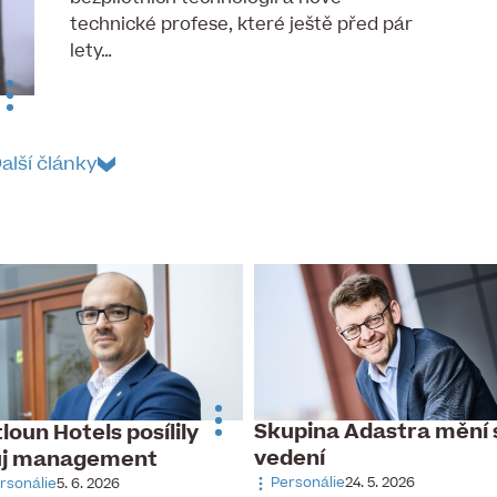
technické profese, které ještě před pár
lety…
alší články
Skupina Adastra mění 
loun Hotels posílily
vedení
ůj management
Personálie
24. 5. 2026
rsonálie
5. 6. 2026