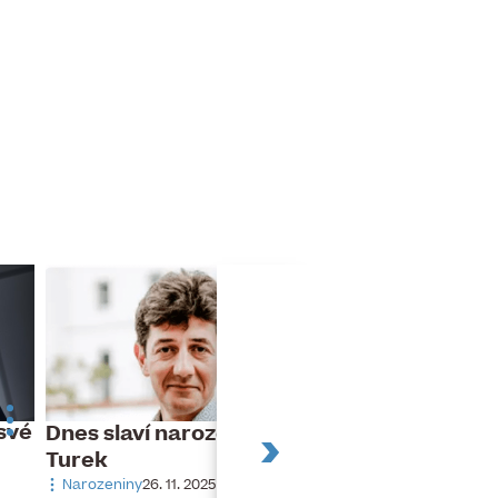
své
Evropská regio
Dnes slaví narozeniny Jan
RICS mění své 
Turek
Personálie
4. 6. 2026
Narozeniny
26. 11. 2025