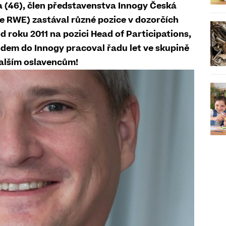
a (46), člen představenstva Innogy Česká
ve RWE) zastával různé pozice v dozorčích
 roku 2011 na pozici Head of Participations,
odem do Innogy pracoval řadu let ve skupině
dalším oslavencům!