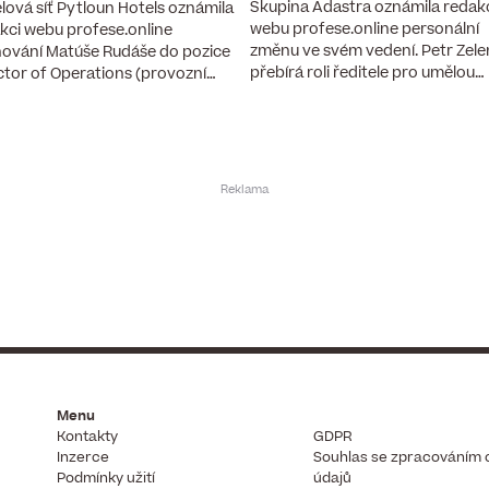
Skupina Adastra oznámila redak
lová síť Pytloun Hotels oznámila
webu profese.online personální
kci webu profese.online
změnu ve svém vedení. Petr Zel
ování Matúše Rudáše do pozice
přebírá roli ředitele pro umělou…
ctor of Operations (provozní…
Menu
Kontakty
GDPR
Inzerce
Souhlas se zpracováním 
Podmínky užití
údajů