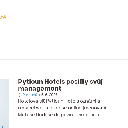
tě
to článku je již uzavřena
Pytloun Hotels posílily svůj
management
Personálie
5. 6. 2026
Hotelová síť Pytloun Hotels oznámila
redakci webu profese.online jmenování
Matúše Rudáše do pozice Director of…