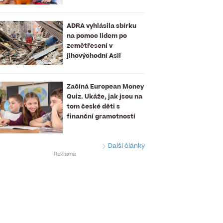
ADRA vyhlásila sbírku
na pomoc lidem po
zemětřesení v
jihovýchodní Asii
Začíná European Money
Quiz. Ukáže, jak jsou na
tom české děti s
finanční gramotností
Další články