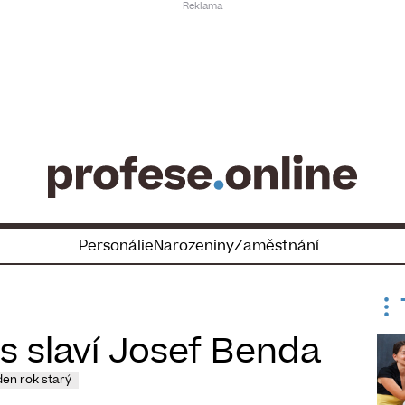
Personálie
Narozeniny
Zaměstnání
s slaví Josef Benda
den rok starý