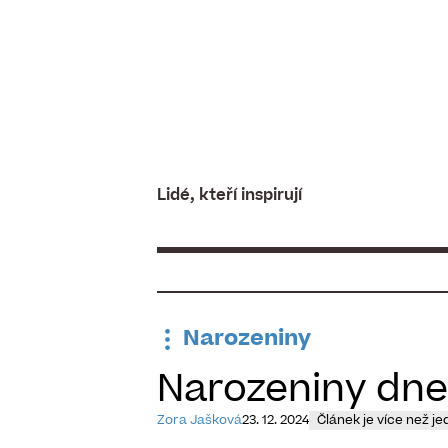
Skip
to
content
Lidé, kteří inspirují
Narozeniny
Narozeniny dne
Zora Jašková
23. 12. 2024
Článek je více než je