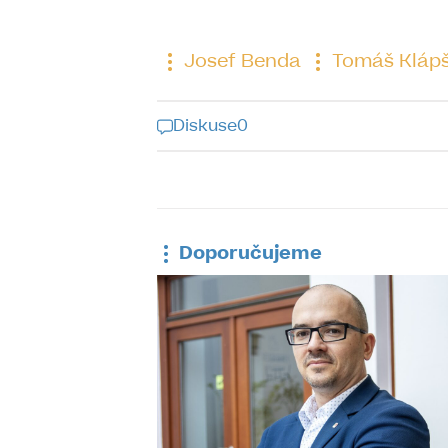
Josef Benda
Tomáš Klápš
Diskuse
0
Diskuse k tomu
Doporučujeme