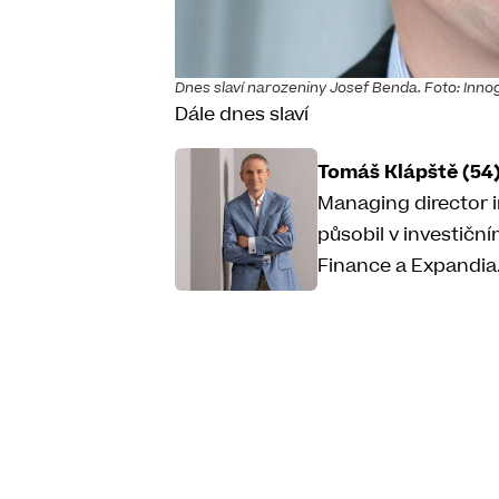
Dnes slaví narozeniny Josef Benda. Foto: Inno
Dále dnes slaví
Tomáš Klápště (54
Managing director in
působil v investičn
Finance a Expandia