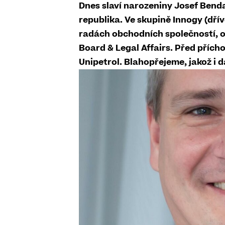
Dnes slaví narozeniny Josef Bend
republika. Ve skupině Innogy (dří
radách obchodních společností, od
Board & Legal Affairs. Před přích
Unipetrol. Blahopřejeme, jakož i 