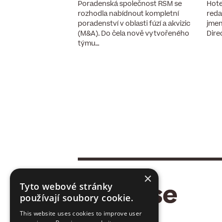
Poradenská společnost RSM se
Hote
ozeniny Martin Hrudník
rozhodla nabídnout kompletní
reda
stavenstva a provozní
poradenství v oblasti fúzí a akvizic
jmen
ího dealera ojetých aut
(M&A). Do čela nově vytvořeného
Dire
ýchodní…
týmu…
×
Tyto webové stránky
používají soubory cookie.
This website uses cookies to improve user