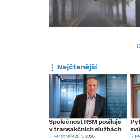
D
Nejčtenější
Společnost RSM posiluje
Pyt
 dnes slaví
v transakčních službách
sv
udník
Personálie
26. 5. 2026
Pe
 9. 2025