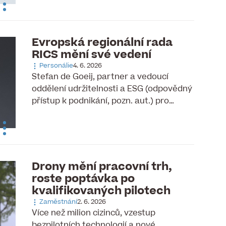
Evropská regionální rada
RICS mění své vedení
Personálie
4. 6. 2026
Stefan de Goeij, partner a vedoucí
oddělení udržitelnosti a ESG (odpovědný
přístup k podnikání, pozn. aut.) pro…
Drony mění pracovní trh,
roste poptávka po
kvalifikovaných pilotech
Zaměstnání
2. 6. 2026
Více než milion cizinců, vzestup
bezpilotních technologií a nové