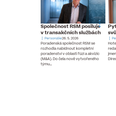
Společnost RSM posiluje
Pyt
 dnes slaví
v transakčních službách
sv
udník
Personálie
26. 5. 2026
Pe
 9. 2025
Poradenská společnost RSM se
Hote
ozeniny Martin Hrudník
rozhodla nabídnout kompletní
reda
stavenstva a provozní
poradenství v oblasti fúzí a akvizic
jmen
ího dealera ojetých aut
(M&A). Do čela nově vytvořeného
Dire
ýchodní…
týmu…