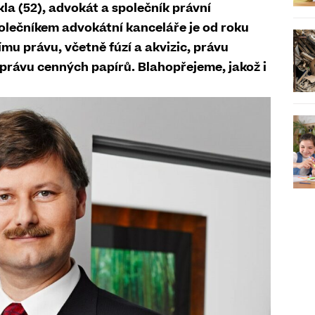
la (52), advokát a společník právní
polečníkem advokátní kanceláře je od roku
mu právu, včetně fúzí a akvizic, právu
právu cenných papírů. Blahopřejeme, jakož i