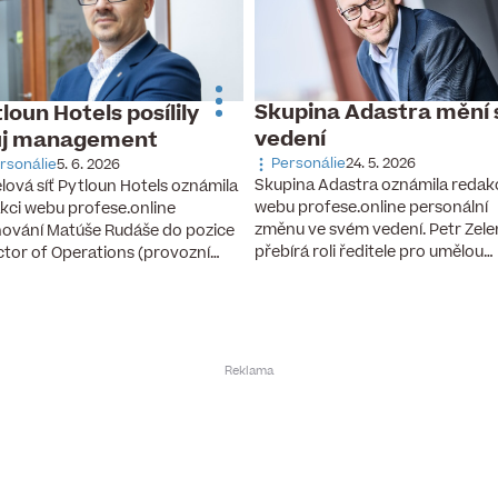
Skupina Adastra mění 
loun Hotels posílily
vedení
ůj management
Personálie
24. 5. 2026
rsonálie
5. 6. 2026
Skupina Adastra oznámila redak
lová síť Pytloun Hotels oznámila
webu profese.online personální
kci webu profese.online
změnu ve svém vedení. Petr Zel
ování Matúše Rudáše do pozice
přebírá roli ředitele pro umělou…
ctor of Operations (provozní…