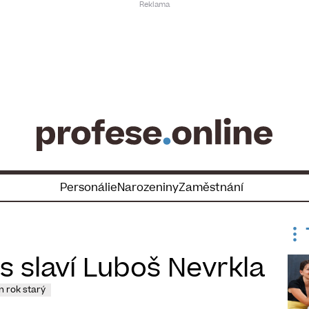
Personálie
Narozeniny
Zaměstnání
 slaví Luboš Nevrkla
n rok starý