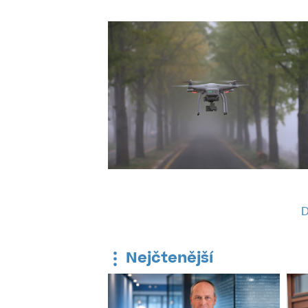
D
Nejčtenější