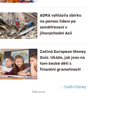
ADRA vyhlásila sbírku
na pomoc lidem po
zemětřesení v
jihovýchodní Asii
Začíná European Money
Quiz. Ukáže, jak jsou na
tom české děti s
finanční gramotností
Další články