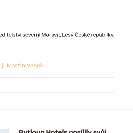
editelství severní Morava, Lesy České republiky.
Martin Vašek
to článku je již uzavřena
Pytloun Hotels posílily svůj