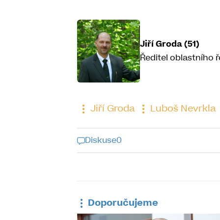
Jiří Groda (51)
Ředitel oblastního ř
Jiří Groda
Luboš Nevrkla
Diskuse
0
Diskuse k tomu
Doporučujeme