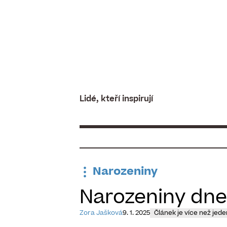
Skip
to
content
Lidé, kteří inspirují
Narozeniny
Narozeniny dnes
Zora Jašková
9. 1. 2025
Článek je více než jede