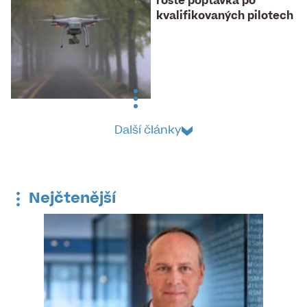
roste poptávka po
kvalifikovaných pilotech
Další články
Nejčtenější