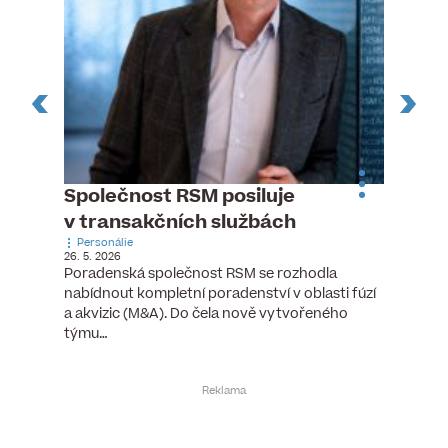
n
Společnost RSM posiluje
Pytlou
v transakčních službách
mana
Personálie
Personá
26. 5. 2026
5. 6. 2026
), člen
Poradenská společnost RSM se rozhodla
Hotelov
tšího
nabídnout kompletní poradenství v oblasti fúzí
webu pr
ní…
a akvizic (M&A). Do čela nově vytvořeného
do pozi
týmu…