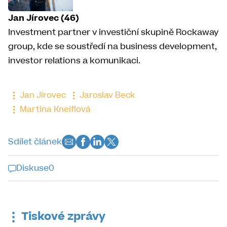
Jan Jírovec (46)
Investment partner v investiční skupině Rockaway
group, kde se soustředí na business development,
investor relations a komunikaci.
Jan Jírovec
Jaroslav Beck
Martina Kneiflová
Sdílet článek
Diskuse
0
Diskuse k tomuto článku je již
uzavřena
Tiskové zprávy