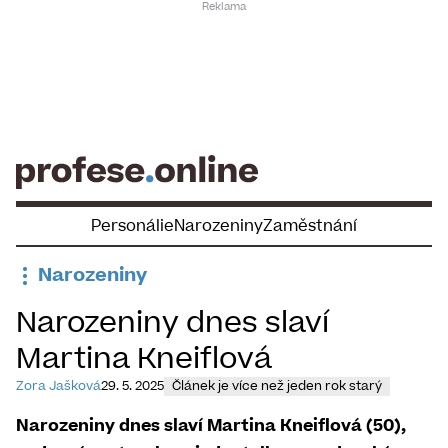
Skip
to
content
Personálie
Narozeniny
Zaměstnání
Narozeniny
Narozeniny dnes slaví
Martina Kneiflová
Zora Jašková
29. 5. 2025
Článek je více než jeden rok starý
Narozeniny dnes slaví Martina Kneiflová (50),