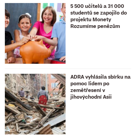
5 500 učitelů a 31 000
studentů se zapojilo do
projektu Monety
Rozumíme penězům
ADRA vyhlásila sbírku na
pomoc lidem po
zemětřesení v
jihovýchodní Asii