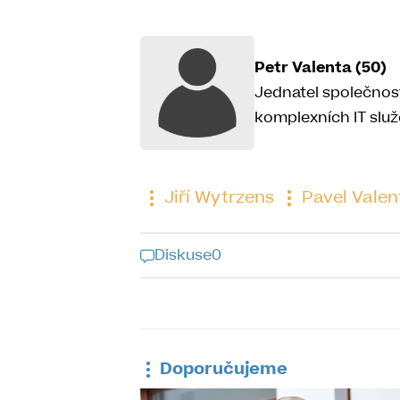
Petr Valenta (50)
Jednatel společnost
komplexních IT služ
Jiří Wytrzens
Pavel Valen
Diskuse
0
Diskuse k tomu
Doporučujeme