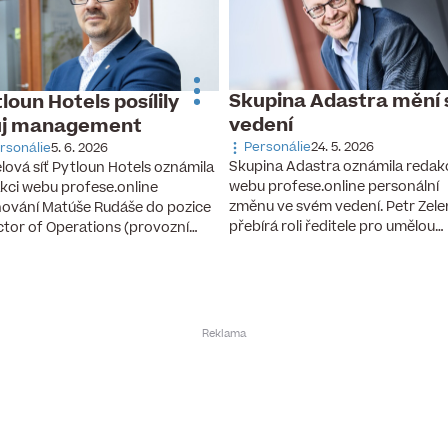
Skupina Adastra mění 
loun Hotels posílily
vedení
ůj management
Personálie
24. 5. 2026
rsonálie
5. 6. 2026
Skupina Adastra oznámila redak
lová síť Pytloun Hotels oznámila
webu profese.online personální
kci webu profese.online
změnu ve svém vedení. Petr Zel
ování Matúše Rudáše do pozice
přebírá roli ředitele pro umělou…
ctor of Operations (provozní…