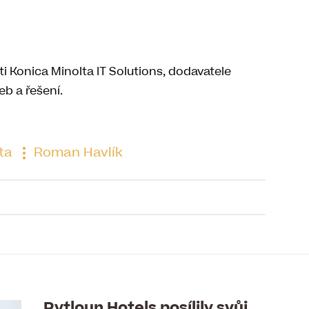
i Konica Minolta IT Solutions, dodavatele
eb a řešení.
ta
Roman Havlík
to článku je již uzavřena
Pytloun Hotels posílily svůj