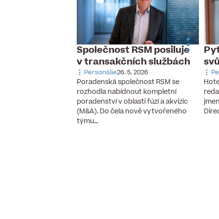
Společnost RSM posiluje
Pyt
 dnes slaví
v transakčních službách
sv
udník
Personálie
26. 5. 2026
Pe
 9. 2025
Poradenská společnost RSM se
Hote
ozeniny Martin Hrudník
rozhodla nabídnout kompletní
reda
stavenstva a provozní
poradenství v oblasti fúzí a akvizic
jmen
ího dealera ojetých aut
(M&A). Do čela nově vytvořeného
Dire
ýchodní…
týmu…