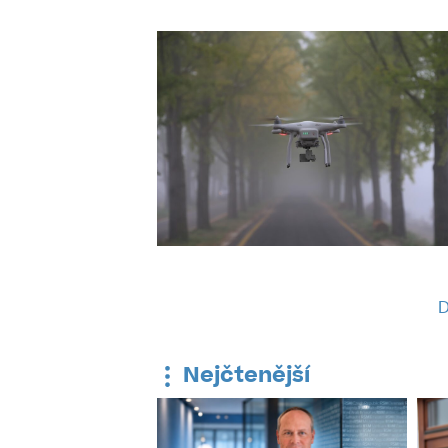
D
Nejčtenější