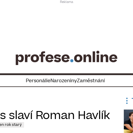
Personálie
Narozeniny
Zaměstnání
 slaví ​Roman Havlík
en rok starý