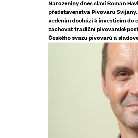
Narozeniny dnes slaví ​Roman Havlí
představenstva Pivovaru Svijany. 
vedením dochází k investicím do 
zachovat tradiční pivovarské post
Českého svazu pivovarů a sladove