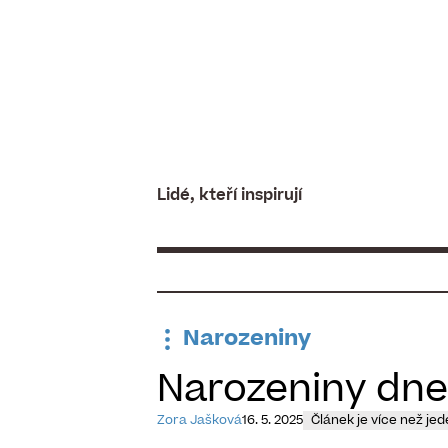
Skip
to
content
Lidé, kteří inspirují
Narozeniny
Narozeniny dnes
Zora Jašková
16. 5. 2025
Článek je více než jed