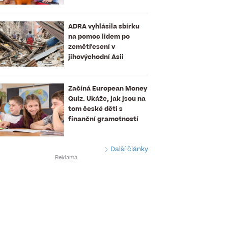
ADRA vyhlásila sbírku
na pomoc lidem po
zemětřesení v
jihovýchodní Asii
Začíná European Money
Quiz. Ukáže, jak jsou na
tom české děti s
finanční gramotností
Další články