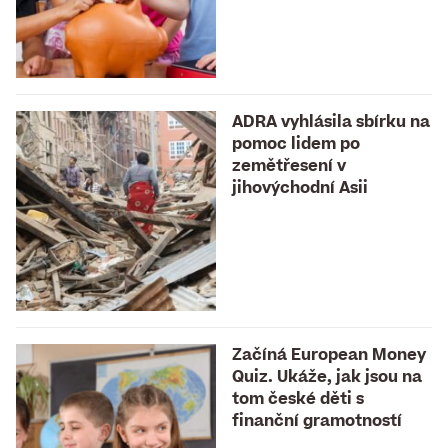
ADRA vyhlásila sbírku na
pomoc lidem po
zemětřesení v
jihovýchodní Asii
Začíná European Money
Quiz. Ukáže, jak jsou na
tom české děti s
finanční gramotností