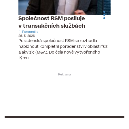
n
Společnost RSM posiluje
Pytlou
v transakčních službách
mana
Personálie
Personá
26. 5. 2026
5. 6. 2026
), člen
Poradenská společnost RSM se rozhodla
Hotelov
tšího
nabídnout kompletní poradenství v oblasti fúzí
webu pr
ní…
a akvizic (M&A). Do čela nově vytvořeného
do pozi
týmu…