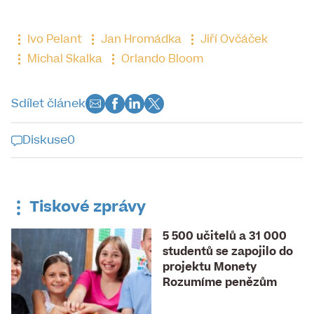
Ivo Pelant
Jan Hromádka
Jiří Ovčáček
Michal Skalka
Orlando Bloom
Sdílet článek
Diskuse
0
Diskuse k tomuto článku je již
uzavřena
Tiskové zprávy
5 500 učitelů a 31 000
studentů se zapojilo do
projektu Monety
Rozumíme penězům