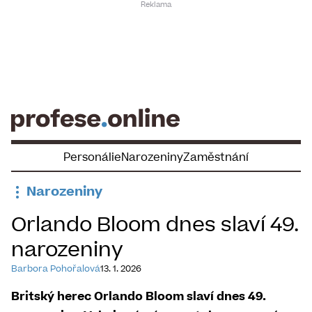
Skip
to
content
Personálie
Narozeniny
Zaměstnání
Narozeniny
Orlando Bloom dnes slaví 49.
narozeniny
Barbora Pohořalová
13. 1. 2026
Britský herec Orlando Bloom slaví dnes 49.