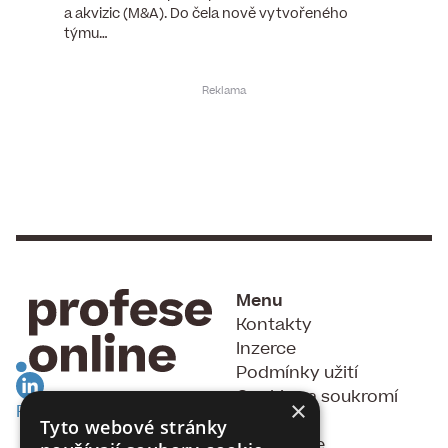
ní…
a akvizic (M&A). Do čela nově vytvořeného
do pozi
týmu…
Menu
Kontakty
Inzerce
Podmínky užití
Cookies a soukromí
×
RSS Feed
GDPR
Tyto webové stránky
Souhlas se