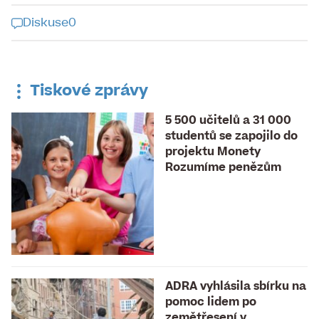
Diskuse
0
Diskuse k tomuto článku je již
uzavřena
Tiskové zprávy
5 500 učitelů a 31 000
studentů se zapojilo do
projektu Monety
Rozumíme penězům
ADRA vyhlásila sbírku na
pomoc lidem po
zemětřesení v