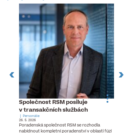
n
Společnost RSM posiluje
Pytlou
v transakčních službách
mana
Personálie
Personá
26. 5. 2026
5. 6. 2026
), člen
Poradenská společnost RSM se rozhodla
Hotelov
tšího
nabídnout kompletní poradenství v oblasti fúzí
webu pr