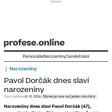
Skip
to
content
Personálie
Narozeniny
Zaměstnání
Narozeniny
Pavol Dorčák dnes slaví
narozeniny
Zora Jašková
6. 10. 2024
Článek je více než jeden rok starý
Narozeniny dnes slaví Pavol Dorčák (47),