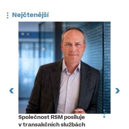
Nejčtenější
n
Společnost RSM posiluje
Pytlou
v transakčních službách
mana