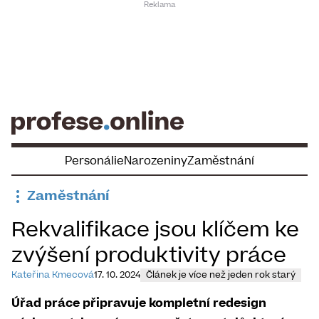
Skip
to
content
Personálie
Narozeniny
Zaměstnání
Zaměstnání
Rekvalifikace jsou klíčem ke
zvýšení produktivity práce
Kateřina Kmecová
17. 10. 2024
Článek je více než jeden rok starý
Úřad práce připravuje kompletní redesign