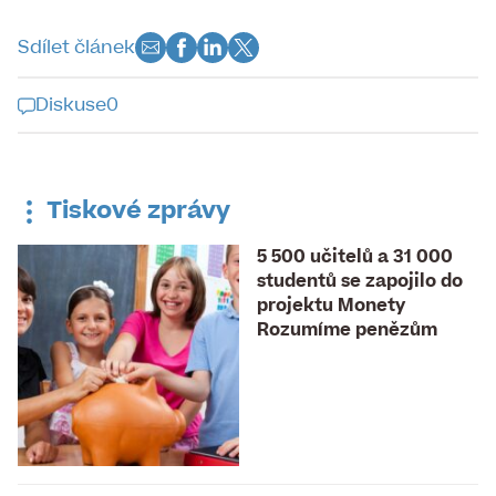
Sdílet článek
Diskuse
0
Diskuse k tomuto článku je již
uzavřena
Tiskové zprávy
5 500 učitelů a 31 000
studentů se zapojilo do
projektu Monety
Rozumíme penězům