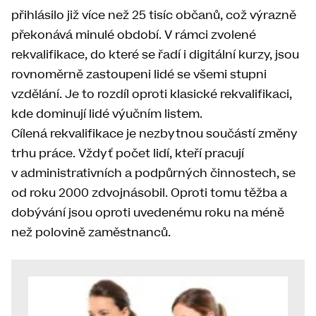
přihlásilo již více než 25 tisíc občanů, což výrazně
překonává minulé období. V rámci zvolené
rekvalifikace, do které se řadí i digitální kurzy, jsou
rovnoměrně zastoupeni lidé se všemi stupni
vzdělání. Je to rozdíl oproti klasické rekvalifikaci,
kde dominují lidé výučním listem.
Cílená rekvalifikace je nezbytnou součástí změny
trhu práce. Vždyť počet lidí, kteří pracují
v administrativních a podpůrných činnostech, se
od roku 2000 zdvojnásobil. Oproti tomu těžba a
dobývání jsou oproti uvedenému roku na méně
než polovině zaměstnanců.