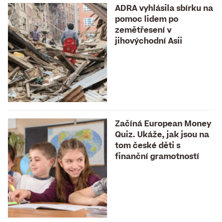
ADRA vyhlásila sbírku na
pomoc lidem po
zemětřesení v
jihovýchodní Asii
Začíná European Money
Quiz. Ukáže, jak jsou na
tom české děti s
finanční gramotností