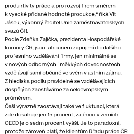
produktivity práce a pro rozvoj firem směrem
k vysoké přidané hodnotě produkce,“ říká Vít
Jásek, výkonný ředitel Unie zaměstnavatelských
svazů ČR.
Podle Zdeňka Zajíčka, prezidenta Hospodářské
komory ČR, jsou tahounem zapojení do dalšího
profesního vzdělávání firmy, jen minimálně se
v nových odborných i měkkých dovednostech
vzdělávají sami občané ve svém vlastním zájmu.
Z hlediska podílu pravidelně se vzdělávajících
dospělých zaostáváme za celoevropským
průměrem.
Češi výrazně zaostávají také ve fluktuaci, která
zde dosahuje jen 15 procent, zatímco v zemích
OECD je o sedm procent vyšší. Je to paradoxní,
protože zároveň platí, že klientům Úřadu práce ČR