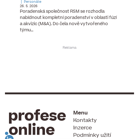
Personálie
Personá
26. 5. 2026
5. 6. 2026
), člen
Poradenská společnost RSM se rozhodla
Hotelov
tšího
nabídnout kompletní poradenství v oblasti fúzí
webu pr
ní…
a akvizic (M&A). Do čela nově vytvořeného
do pozi
týmu…
Menu
Kontakty
Inzerce
Podmínky užití