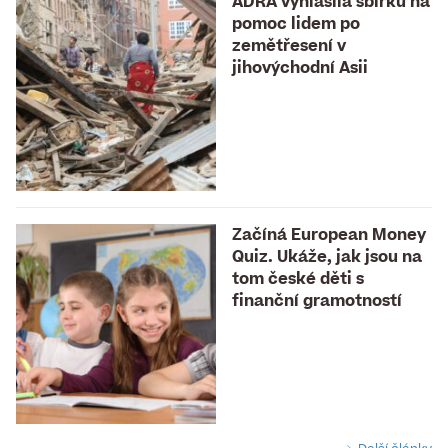
ADRA vyhlásila sbírku na
pomoc lidem po
zemětřesení v
jihovýchodní Asii
Začíná European Money
Quiz. Ukáže, jak jsou na
tom české děti s
finanční gramotností