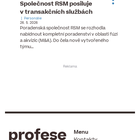
ste
Společnost RSM posiluje
Evrop
h
v transakčních službách
zasto
Personálie
rozdíl
26. 5. 2026
Zaměst
Poradenská společnost RSM se rozhodla
7. 6. 2026
nabídnout kompletní poradenství v oblasti fúzí
tních
Ženy v 
a akvizic (M&A). Do čela nově vytvořeného
teré
manažer
týmu…
y.
bodů víc
Menu
Kontakty