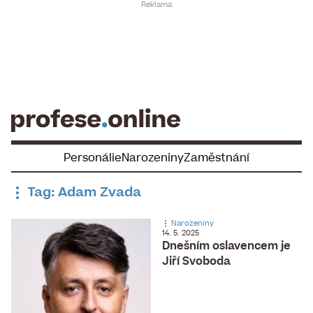
Skip
to
content
Personálie
Narozeniny
Zaměstnání
Tag: Adam Zvada
Narozeniny
14. 5. 2025
Dnešním oslavencem je ​
Jiří Svoboda