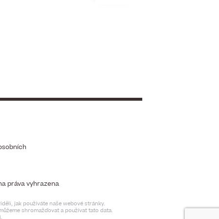
osobních
chna práva vyhrazena
děli, jak používáte naše webové stránky.
t můžeme shromažďovat a používat tato data.
.