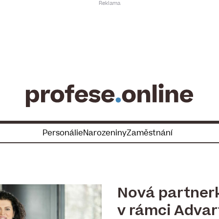
Personálie
Narozeniny
Zaměstnání
Nová partnerk
v rámci Advar