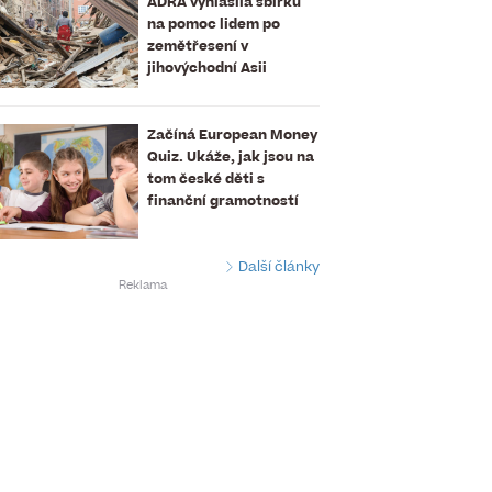
ADRA vyhlásila sbírku
na pomoc lidem po
zemětřesení v
jihovýchodní Asii
Začíná European Money
Quiz. Ukáže, jak jsou na
tom české děti s
finanční gramotností
Další články