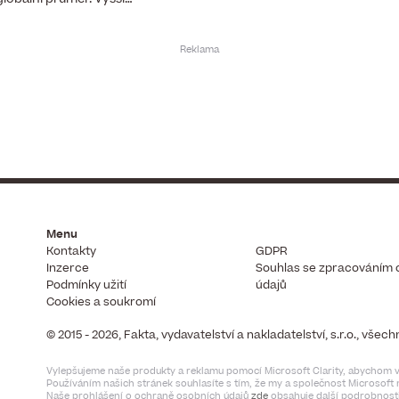
Menu
Kontakty
GDPR
Inzerce
Souhlas se zpracováním 
Podmínky užití
údajů
Cookies a soukromí
© 2015 - 2026, Fakta, vydavatelství a nakladatelství, s.r.o., vše
Vylepšujeme naše produkty a reklamu pomocí Microsoft Clarity, abychom vi
Používáním našich stránek souhlasíte s tím, že my a společnost Microsof
Naše prohlášení o ochraně osobních údajů
zde
obsahuje další podrobnosti