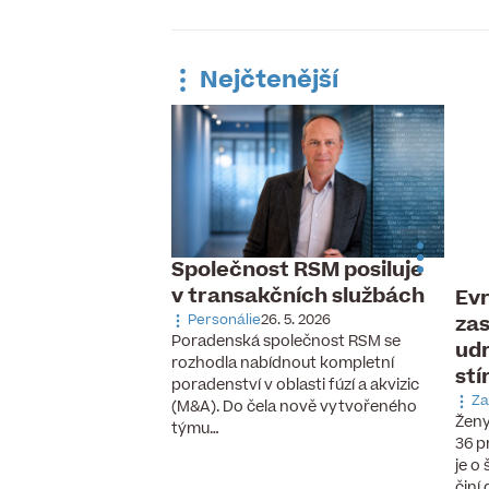
Nejčtenější
Společnost RSM posiluje
v transakčních službách
Evr
 pracovní trh,
zas
ávka po
Personálie
26. 5. 2026
Poradenská společnost RSM se
udr
aných pilotech
rozhodla nabídnout kompletní
stí
 6. 2026
poradenství v oblasti fúzí a akvizic
cizinců, vzestup
Za
(M&A). Do čela nově vytvořeného
chnologií a nové
Ženy
týmu…
se, které ještě před
36 p
cky neexistovaly.
je o
činí