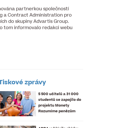
nována partnerkou společností
g a Contract Administration pro
cích do skupiny Advartis Group.
 o tom informovalo redakci webu
Tiskové zprávy
5 500 učitelů a 31 000
studentů se zapojilo do
projektu Monety
Rozumíme penězům