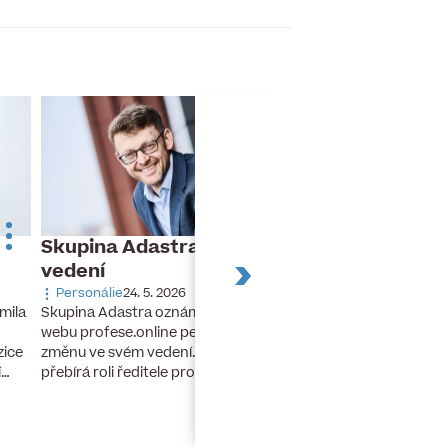
Skupina Adastra mění své
Dnes slaví naro
vedení
Turek
Personálie
24. 5. 2026
Narozeniny
26. 11. 20
Skupina Adastra oznámila redakci
mila
Dnes slaví narozeniny 
webu profese.online personální
finanční ředitel a člen
změnu ve svém vedení. Petr Zelenka
zice
developerské skupiny 
přebírá roli ředitele pro umělou…
í…
lety stál u zrodu…