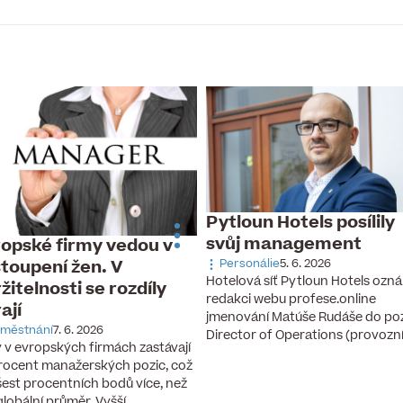
Pytloun Hotels posílily
svůj management
opské firmy vedou v
toupení žen. V
Personálie
5. 6. 2026
Hotelová síť Pytloun Hotels ozná
žitelnosti se rozdíly
redakci webu profese.online
rají
jmenování Matúše Rudáše do po
městnání
7. 6. 2026
Director of Operations (provozn
 v evropských firmách zastávají
rocent manažerských pozic, což
 šest procentních bodů více, než
 globální průměr. Vyšší…