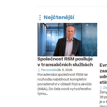
Nejčtenější
Společnost RSM posiluje
v transakčních službách
Evr
 pracovní trh,
zas
ávka po
Personálie
26. 5. 2026
Poradenská společnost RSM se
udr
aných pilotech
rozhodla nabídnout kompletní
stí
 6. 2026
poradenství v oblasti fúzí a akvizic
cizinců, vzestup
Za
(M&A). Do čela nově vytvořeného
chnologií a nové
Ženy
týmu…
se, které ještě před
36 p
cky neexistovaly.
je o
činí