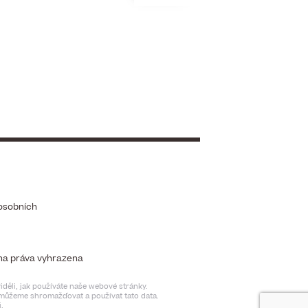
osobních
chna práva vyhrazena
děli, jak používáte naše webové stránky.
t můžeme shromažďovat a používat tato data.
.