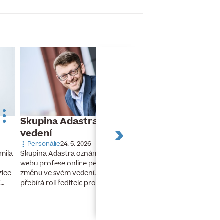
Skupina Adastra mění své
Dnes slaví naro
vedení
Turek
Personálie
24. 5. 2026
Narozeniny
26. 11. 20
Skupina Adastra oznámila redakci
mila
Dnes slaví narozeniny 
webu profese.online personální
finanční ředitel a člen
změnu ve svém vedení. Petr Zelenka
zice
developerské skupiny 
přebírá roli ředitele pro umělou…
í…
lety stál u zrodu…