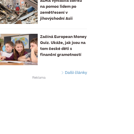
ADRA vyhlásila sbírku
na pomoc lidem po
zemětřesení v
jihovýchodní Asii
Začíná European Money
Quiz. Ukáže, jak jsou na
tom české děti s
finanční gramotností
Další články