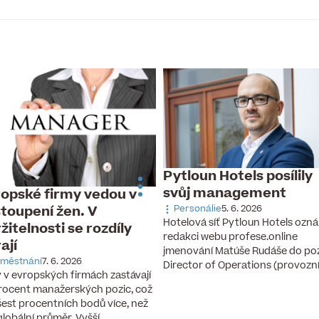
Pytloun Hotels posílily
svůj management
opské firmy vedou v
toupení žen. V
Personálie
5. 6. 2026
Hotelová síť Pytloun Hotels ozná
žitelnosti se rozdíly
redakci webu profese.online
rají
jmenování Matúše Rudáše do po
městnání
7. 6. 2026
Director of Operations (provozn
 v evropských firmách zastávají
rocent manažerských pozic, což
 šest procentních bodů více, než
 globální průměr. Vyšší…