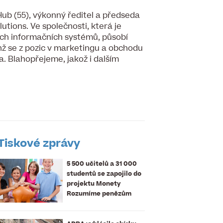
 Hub (55), výkonný ředitel a předseda
tions. Ve společnosti, která je
ých informačních systémů, působí
hž se z pozic v marketingu a obchodu
la. Blahopřejeme, jakož i dalším
Tiskové zprávy
5 500 učitelů a 31 000
studentů se zapojilo do
projektu Monety
Rozumíme penězům