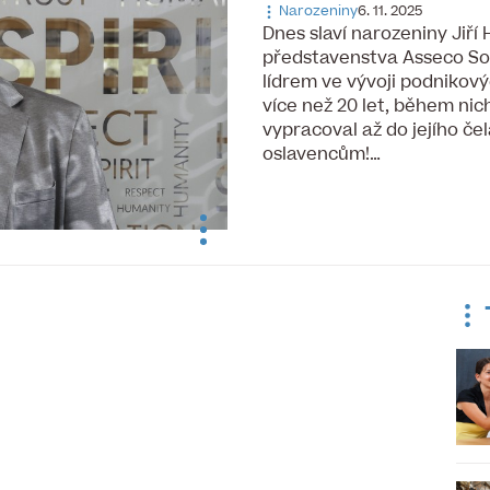
Narozeniny
6. 11. 2025
Dnes slaví narozeniny Jiří
představenstva Asseco Solu
lídrem ve vývoji podnikov
více než 20 let, během nic
vypracoval až do jejího če
oslavencům!…