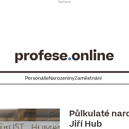
Personálie
Narozeniny
Zaměstnání
Půlkulaté nar
Jiří Hub