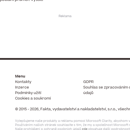
Menu
Kontakty
GDPR
Inzerce
Souhlas se zpracováním 
Podmínky užití
údajů
Cookies a soukromí
© 2015 - 2026, Fakta, vydavatelství a nakladatelství, s.r.o., vše
Vylepšujeme naše produkty a reklamu pomocí Microsoft Clarity, abychom vi
Používáním našich stránek souhlasíte s tím, že my a společnost Microsof
Naše prohlášení o ochraně osobních údajů
zde
obsahuje další podrobnosti