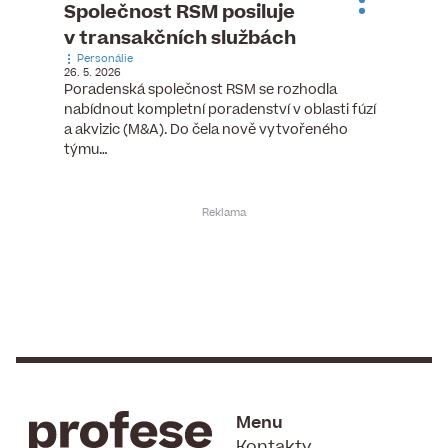
ste
Společnost RSM posiluje
Evrop
h
v transakčních službách
zasto
Personálie
rozdíl
26. 5. 2026
Zaměst
Poradenská společnost RSM se rozhodla
7. 6. 2026
nabídnout kompletní poradenství v oblasti fúzí
tních
Ženy v 
a akvizic (M&A). Do čela nově vytvořeného
teré
manažer
týmu…
y.
bodů víc
Menu
Kontakty