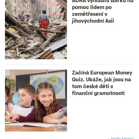
ADRA vyhlásila sbírku na
pomoc lidem po
zemětřesení v
jihovýchodní Asii
Začíná European Money
Quiz. Ukáže, jak jsou na
tom české děti s
finanční gramotností