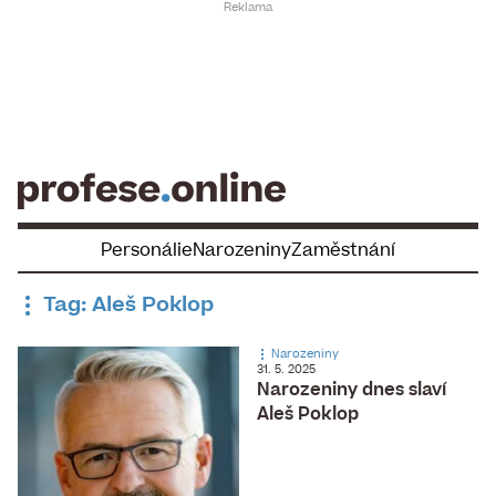
Skip
to
content
Personálie
Narozeniny
Zaměstnání
Tag: Aleš Poklop
Narozeniny
31. 5. 2025
Narozeniny dnes slaví
Aleš Poklop