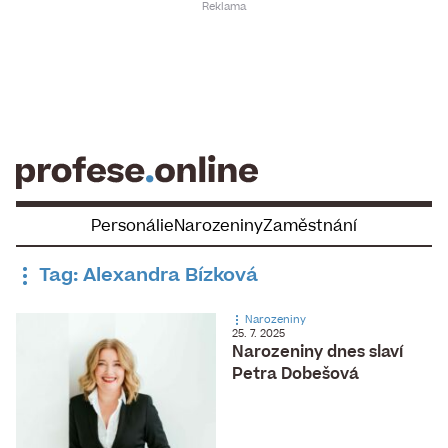
Skip
to
content
Personálie
Narozeniny
Zaměstnání
Tag: Alexandra Bízková
Narozeniny
25. 7. 2025
Narozeniny dnes slaví
Petra Dobešová