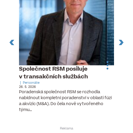
ste
Společnost RSM posiluje
Evrop
h
v transakčních službách
zasto
Personálie
rozdíl
26. 5. 2026
Zaměst
Poradenská společnost RSM se rozhodla
7. 6. 2026
nabídnout kompletní poradenství v oblasti fúzí
tních
Ženy v 
a akvizic (M&A). Do čela nově vytvořeného
teré
manažer
týmu…
y.
bodů víc