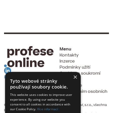
Menu
Kontakty
Inzerce
Podmínky užití
Cookies a soukromí
×
RSS Feed
GDPR
Tyto webové stránky
Souhlas se
používají soubory cookie.
zpracováním osobních
This website uses cookies to improve user
údajů
experience. By using our website you
consent to all cookies in accordance with
© 2015 - 2026, Fakta, vydavatelství a nakladatelství, s.r.o., všechna
our Cookie Policy.
Více informací
práva vyhrazena