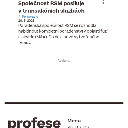
ste
Společnost RSM posiluje
Evrop
h
v transakčních službách
zasto
Personálie
rozdíl
26. 5. 2026
Zaměst
Poradenská společnost RSM se rozhodla
7. 6. 2026
nabídnout kompletní poradenství v oblasti fúzí
tních
Ženy v 
a akvizic (M&A). Do čela nově vytvořeného
teré
manažer
týmu…
y.
bodů víc
Menu
Kontakty