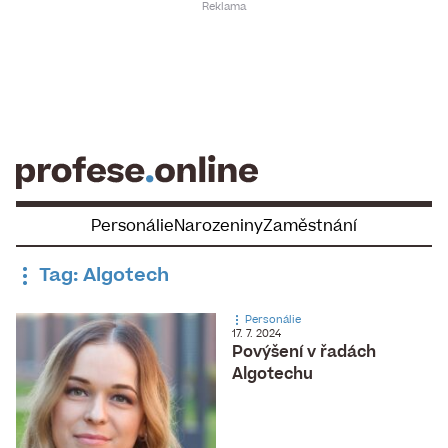
Skip
to
content
Personálie
Narozeniny
Zaměstnání
Tag: Algotech
Personálie
17. 7. 2024
Povýšení v řadách
Algotechu