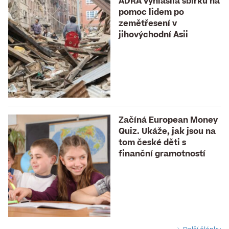
ADRA vyhlásila sbírku na
pomoc lidem po
zemětřesení v
jihovýchodní Asii
Začíná European Money
Quiz. Ukáže, jak jsou na
tom české děti s
finanční gramotností