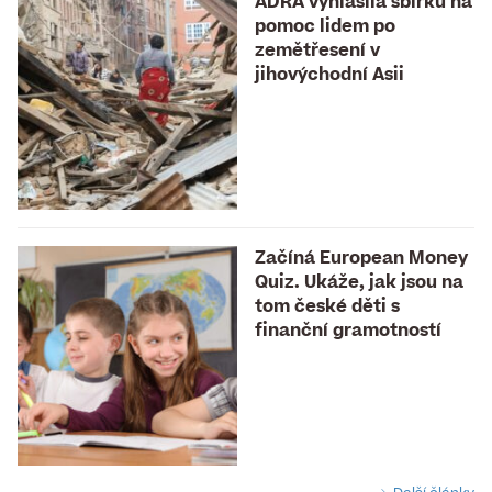
ADRA vyhlásila sbírku na
pomoc lidem po
zemětřesení v
jihovýchodní Asii
Začíná European Money
Quiz. Ukáže, jak jsou na
tom české děti s
finanční gramotností