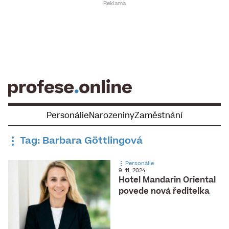
Skip
to
content
Personálie
Narozeniny
Zaměstnání
Tag: Barbara Göttlingová
Personálie
9. 11. 2024
Hotel Mandarin Oriental
povede nová ředitelka