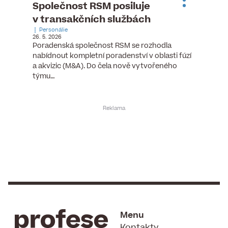
ste
Společnost RSM posiluje
Evrop
h
v transakčních službách
zasto
Personálie
rozdíl
26. 5. 2026
Zaměst
Poradenská společnost RSM se rozhodla
7. 6. 2026
nabídnout kompletní poradenství v oblasti fúzí
tních
Ženy v 
a akvizic (M&A). Do čela nově vytvořeného
teré
manažer
týmu…
y.
bodů víc
Menu
Kontakty