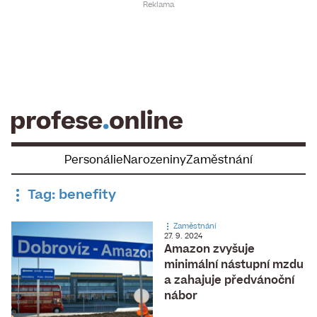
Skip
to
content
Personálie
Narozeniny
Zaměstnání
Tag: benefity
Zaměstnání
27. 9. 2024
Amazon zvyšuje
minimální nástupní mzdu
a zahajuje předvánoční
nábor