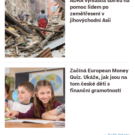
ADRA vyhlásila sbírku na
pomoc lidem po
zemětřesení v
jihovýchodní Asii
Začíná European Money
Quiz. Ukáže, jak jsou na
tom české děti s
finanční gramotností