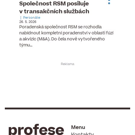
ste
Společnost RSM posiluje
Evrop
h
v transakčních službách
zasto
Personálie
rozdíl
26. 5. 2026
Zaměst
Poradenská společnost RSM se rozhodla
7. 6. 2026
nabídnout kompletní poradenství v oblasti fúzí
tních
Ženy v 
a akvizic (M&A). Do čela nově vytvořeného
teré
manažer
týmu…
y.
bodů víc
Menu
Kontakty