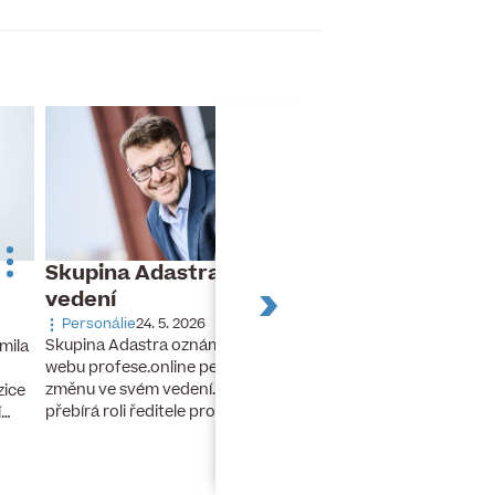
Skupina Adastra mění své
Dnes slaví naro
vedení
Turek
Personálie
24. 5. 2026
Narozeniny
26. 11. 20
Skupina Adastra oznámila redakci
mila
Dnes slaví narozeniny 
webu profese.online personální
finanční ředitel a člen
změnu ve svém vedení. Petr Zelenka
zice
developerské skupiny 
přebírá roli ředitele pro umělou…
í…
lety stál u zrodu…