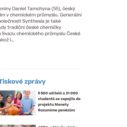
zeniny Daniel Tamchyna (55), český
ím v chemickém průmyslu. Generální
olečnosti Synthesia je také
dy tradiční české chemičky
m Svazu chemického průmyslu České
akož i…
Tiskové zprávy
5 500 učitelů a 31 000
studentů se zapojilo do
projektu Monety
Rozumíme penězům