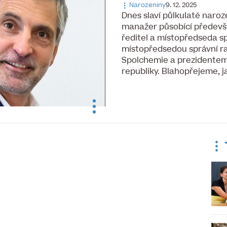
Narozeniny
9. 12. 2025
Dnes slaví půlkulaté naro
manažer působící předevš
ředitel a místopředseda sp
místopředsedou správní ra
Spolchemie a prezidente
republiky. Blahopřejeme, j