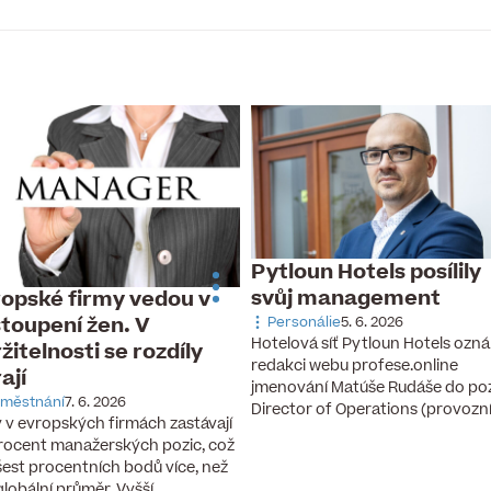
Pytloun Hotels posílily
svůj management
opské firmy vedou v
toupení žen. V
Personálie
5. 6. 2026
Hotelová síť Pytloun Hotels ozná
žitelnosti se rozdíly
redakci webu profese.online
rají
jmenování Matúše Rudáše do po
městnání
7. 6. 2026
Director of Operations (provozn
 v evropských firmách zastávají
rocent manažerských pozic, což
 šest procentních bodů více, než
 globální průměr. Vyšší…