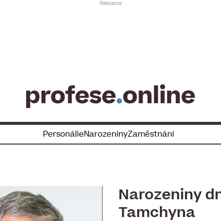
Personálie
Narozeniny
Zaměstnání
Narozeniny dn
Tamchyna