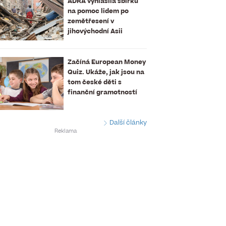
ADRA vyhlásila sbírku
na pomoc lidem po
zemětřesení v
jihovýchodní Asii
Začíná European Money
Quiz. Ukáže, jak jsou na
tom české děti s
finanční gramotností
Další články