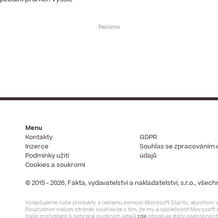
Menu
Kontakty
GDPR
Inzerce
Souhlas se zpracováním 
Podmínky užití
údajů
Cookies a soukromí
© 2015 - 2026, Fakta, vydavatelství a nakladatelství, s.r.o., vše
Vylepšujeme naše produkty a reklamu pomocí Microsoft Clarity, abychom vi
Používáním našich stránek souhlasíte s tím, že my a společnost Microsof
Naše prohlášení o ochraně osobních údajů
zde
obsahuje další podrobnosti