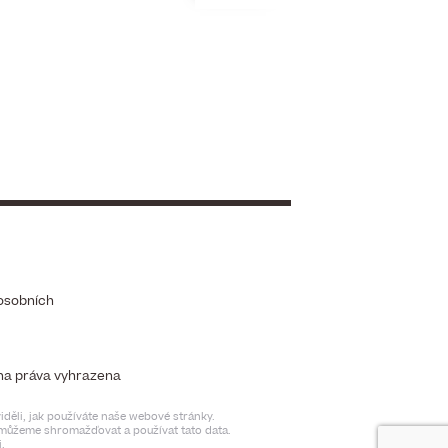
osobních
chna práva vyhrazena
děli, jak používáte naše webové stránky.
t můžeme shromažďovat a používat tato data.
.