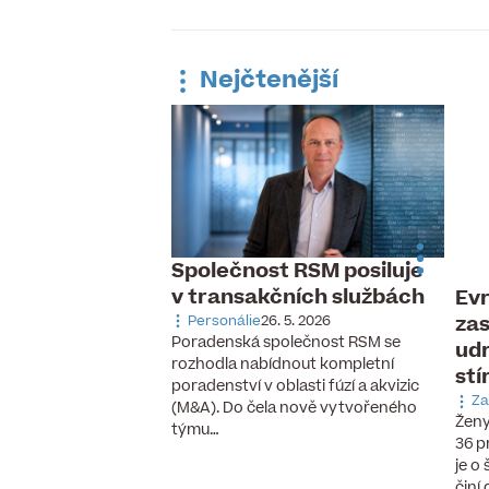
Nejčtenější
Společnost RSM posiluje
arozeniny Jan
v transakčních službách
a
Evr
zas
Personálie
26. 5. 2026
 2. 2026
Poradenská společnost RSM se
s slaví Jan Procházka
udr
rozhodla nabídnout kompletní
ovní rady České
stí
poradenství v oblasti fúzí a akvizic
Deset let působil ve
Za
(M&A). Do čela nově vytvořeného
ě Cyrrus. Před…
Ženy
týmu…
36 p
je o
činí