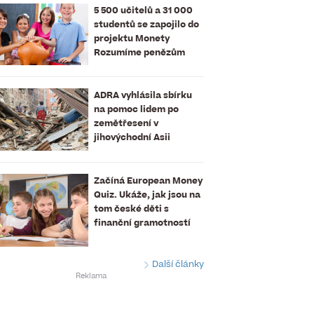
5 500 učitelů a 31 000
studentů se zapojilo do
projektu Monety
Rozumíme penězům
ADRA vyhlásila sbírku
na pomoc lidem po
zemětřesení v
jihovýchodní Asii
Začíná European Money
Quiz. Ukáže, jak jsou na
tom české děti s
finanční gramotností
Další články