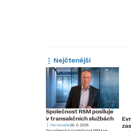
Nejčtenější
Společnost RSM posiluje
v transakčních službách
Evr
 pracovní trh,
zas
ávka po
Personálie
26. 5. 2026
Poradenská společnost RSM se