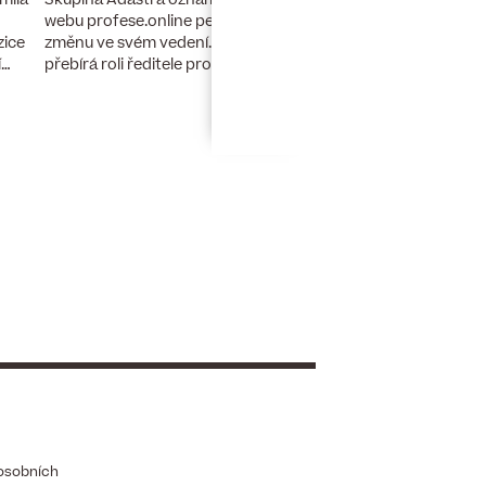
webu profese.online personální
finanční ředitel a člen
změnu ve svém vedení. Petr Zelenka
zice
developerské skupiny 
přebírá roli ředitele pro umělou…
í…
lety stál u zrodu…
osobních