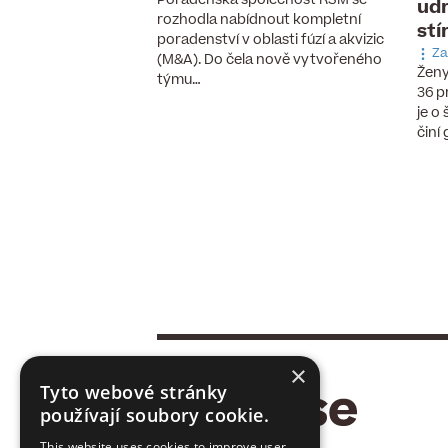
udr
aných pilotech
rozhodla nabídnout kompletní
stí
 6. 2026
poradenství v oblasti fúzí a akvizic
cizinců, vzestup
Za
(M&A). Do čela nově vytvořeného
chnologií a nové
Ženy
týmu…
se, které ještě před
36 p
cky neexistovaly.
je o
činí
×
Tyto webové stránky
používají soubory cookie.
This website uses cookies to improve user