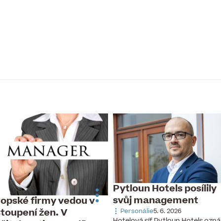
Pytloun Hotels posílily
svůj management
opské firmy vedou v
toupení žen. V
Personálie
5. 6. 2026
Hotelová síť Pytloun Hotels ozná