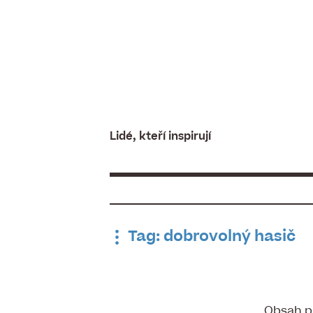
Skip
to
content
Lidé, kteří inspirují
Tag: dobrovolný hasič
Obsah pr