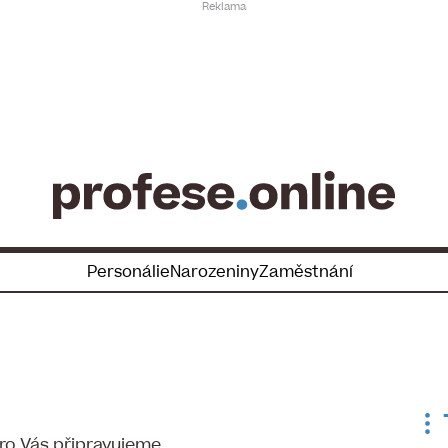
Personálie
Narozeniny
Zaměstnání
o Vás připravujeme.