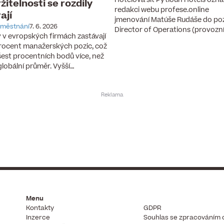
žitelnosti se rozdíly
redakci webu profese.online
rají
jmenování Matúše Rudáše do po
městnání
7. 6. 2026
Director of Operations (provozn
 v evropských firmách zastávají
rocent manažerských pozic, což
 šest procentních bodů více, než
 globální průměr. Vyšší…
Menu
Kontakty
GDPR
Inzerce
Souhlas se zpracováním 