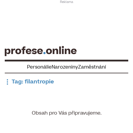
Skip
to
content
Personálie
Narozeniny
Zaměstnání
Tag: filantropie
Obsah pro Vás připravujeme.