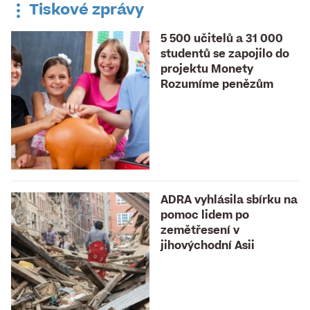
Tiskové zprávy
5 500 učitelů a 31 000
studentů se zapojilo do
projektu Monety
Rozumíme penězům
ADRA vyhlásila sbírku na
pomoc lidem po
zemětřesení v
jihovýchodní Asii