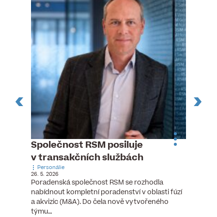
ste
Společnost RSM posiluje
Evrop
h
v transakčních službách
zasto
Personálie
rozdíl
26. 5. 2026
Zaměst
Poradenská společnost RSM se rozhodla
7. 6. 2026
nabídnout kompletní poradenství v oblasti fúzí
tních
Ženy v 
a akvizic (M&A). Do čela nově vytvořeného
teré
manažer
týmu…
y.
bodů víc