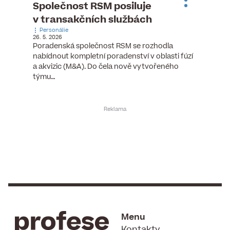
ste
Společnost RSM posiluje
Evrop
h
v transakčních službách
zasto
Personálie
rozdíl
26. 5. 2026
Zaměst
Poradenská společnost RSM se rozhodla
7. 6. 2026
nabídnout kompletní poradenství v oblasti fúzí
tních
Ženy v 
a akvizic (M&A). Do čela nově vytvořeného
teré
manažer
týmu…
y.
bodů víc
Menu
Kontakty