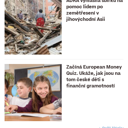
ADRA vyhlásila sbírku na
pomoc lidem po
zemětřesení v
jihovýchodní Asii
Začíná European Money
Quiz. Ukáže, jak jsou na
tom české děti s
finanční gramotností