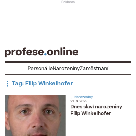
Skip
to
content
Personálie
Narozeniny
Zaměstnání
Tag: Filip Winkelhofer
Narozeniny
23. 8. 2025
Dnes slaví narozeniny
Filip Winkelhofer