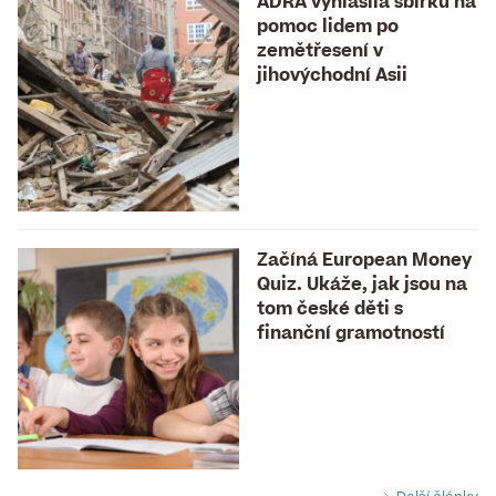
ADRA vyhlásila sbírku na
pomoc lidem po
zemětřesení v
jihovýchodní Asii
Začíná European Money
Quiz. Ukáže, jak jsou na
tom české děti s
finanční gramotností