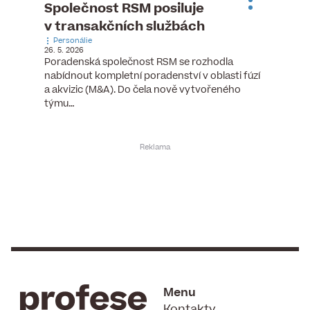
ste
Společnost RSM posiluje
Evrop
h
v transakčních službách
zasto
Personálie
rozdíl
26. 5. 2026
Zaměst
Poradenská společnost RSM se rozhodla
7. 6. 2026
nabídnout kompletní poradenství v oblasti fúzí
tních
Ženy v 
a akvizic (M&A). Do čela nově vytvořeného
teré
manažer
týmu…
y.
bodů víc
Menu
Kontakty