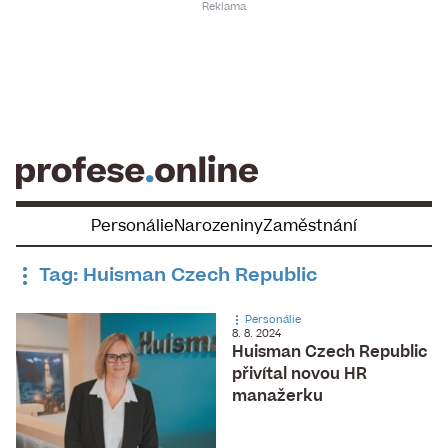
Skip
to
content
Personálie
Narozeniny
Zaměstnání
Tag: Huisman Czech Republic
Personálie
8. 8. 2024
Huisman Czech Republic
přivítal novou HR
manažerku