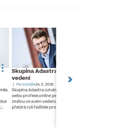
Skupina Adastra mění své
Dnes slaví naro
vedení
Turek
Personálie
24. 5. 2026
Narozeniny
26. 11. 20
Skupina Adastra oznámila redakci
mila
Dnes slaví narozeniny 
webu profese.online personální
finanční ředitel a člen
změnu ve svém vedení. Petr Zelenka
zice
developerské skupiny 
přebírá roli ředitele pro umělou…
í…
lety stál u zrodu…