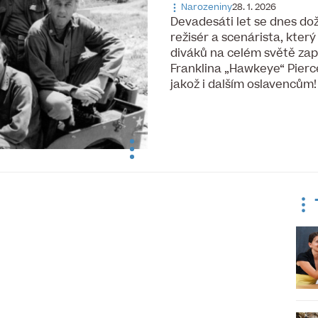
Narozeniny
28. 1. 2026
Devadesáti let se dnes dož
režisér a scenárista, kter
diváků na celém světě zap
Franklina „Hawkeye“ Pierc
jakož i dalším oslavencům!