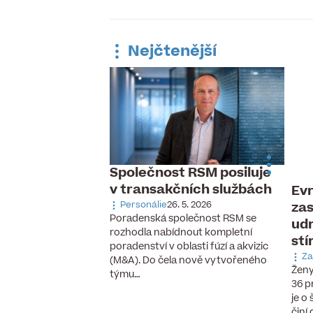
Nejčtenější
Společnost RSM posiluje
v transakčních službách
Evr
 pracovní trh,
zas
ávka po
Personálie
26. 5. 2026
Poradenská společnost RSM se
udr
aných pilotech
rozhodla nabídnout kompletní
stí
 6. 2026
poradenství v oblasti fúzí a akvizic
cizinců, vzestup
Za
(M&A). Do čela nově vytvořeného
chnologií a nové
Ženy
týmu…
se, které ještě před
36 p
cky neexistovaly.
je o
činí