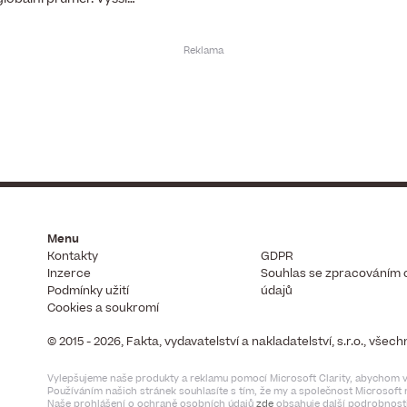
Menu
Kontakty
GDPR
Inzerce
Souhlas se zpracováním 
Podmínky užití
údajů
Cookies a soukromí
© 2015 - 2026, Fakta, vydavatelství a nakladatelství, s.r.o., vše
Vylepšujeme naše produkty a reklamu pomocí Microsoft Clarity, abychom vi
Používáním našich stránek souhlasíte s tím, že my a společnost Microsof
Naše prohlášení o ochraně osobních údajů
zde
obsahuje další podrobnosti