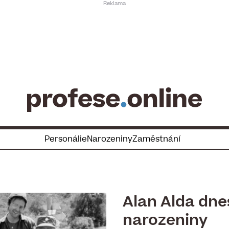
Personálie
Narozeniny
Zaměstnání
Alan Alda dnes
narozeniny