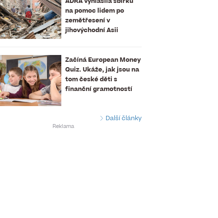
ADRA vyhlásila sbírku
na pomoc lidem po
zemětřesení v
jihovýchodní Asii
Začíná European Money
Quiz. Ukáže, jak jsou na
tom české děti s
finanční gramotností
Další články