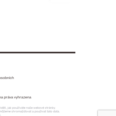
osobních
chna práva vyhrazena
děli, jak používáte naše webové stránky.
t můžeme shromažďovat a používat tato data.
.