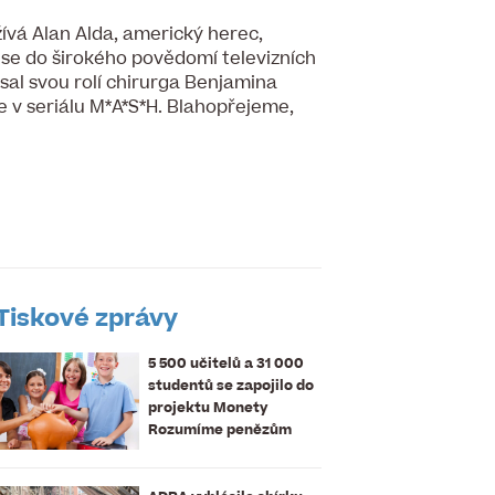
ívá Alan Alda, americký herec,
ý se do širokého povědomí televizních
sal svou rolí chirurga Benjamina
e v seriálu M*A*S*H. Blahopřejeme,
Tiskové zprávy
5 500 učitelů a 31 000
studentů se zapojilo do
projektu Monety
Rozumíme penězům