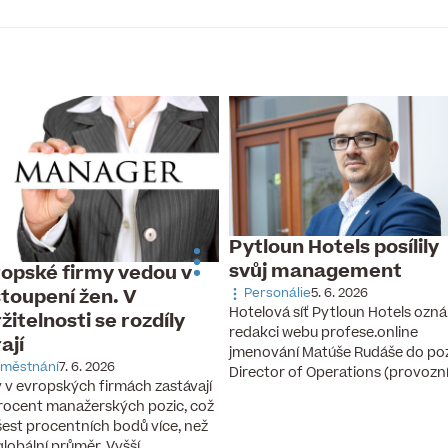
Pytloun Hotels posílily
svůj management
opské firmy vedou v
toupení žen. V
Personálie
5. 6. 2026
Hotelová síť Pytloun Hotels ozná
žitelnosti se rozdíly
redakci webu profese.online
rají
jmenování Matúše Rudáše do po
městnání
7. 6. 2026
Director of Operations (provozn
 v evropských firmách zastávají
rocent manažerských pozic, což
 šest procentních bodů více, než
 globální průměr. Vyšší…