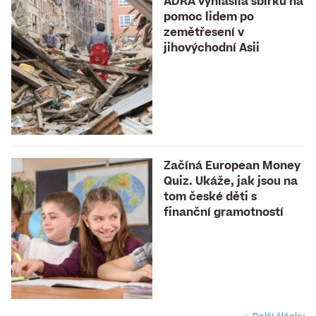
ADRA vyhlásila sbírku na
pomoc lidem po
zemětřesení v
jihovýchodní Asii
Začíná European Money
Quiz. Ukáže, jak jsou na
tom české děti s
finanční gramotností