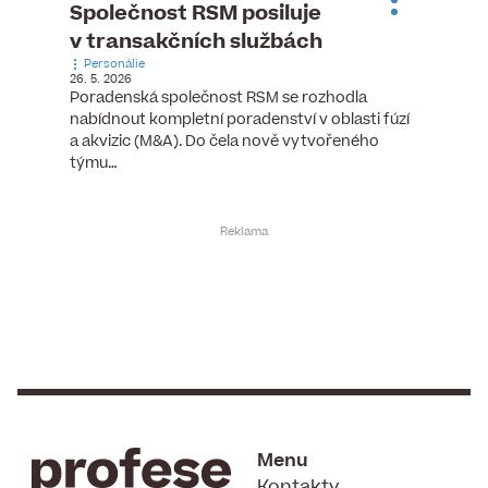
ste
Společnost RSM posiluje
Evrop
h
v transakčních službách
zasto
Personálie
rozdíl
26. 5. 2026
Zaměst
Poradenská společnost RSM se rozhodla
7. 6. 2026
nabídnout kompletní poradenství v oblasti fúzí
tních
Ženy v 
a akvizic (M&A). Do čela nově vytvořeného
teré
manažer
týmu…
y.
bodů víc
Menu
Kontakty