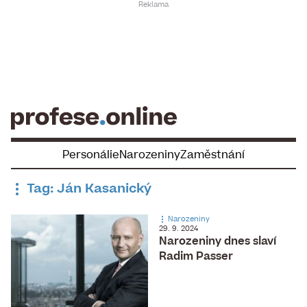
Skip
to
content
Personálie
Narozeniny
Zaměstnání
Tag: Ján Kasanický
Narozeniny
29. 9. 2024
Narozeniny dnes slaví
Radim Passer