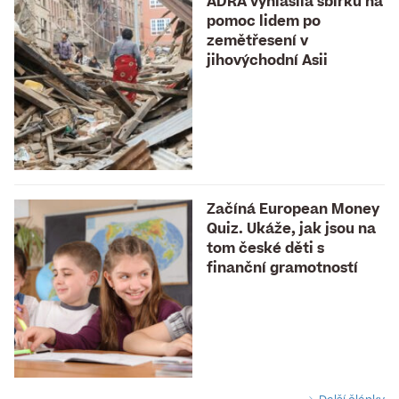
ADRA vyhlásila sbírku na
pomoc lidem po
zemětřesení v
jihovýchodní Asii
Začíná European Money
Quiz. Ukáže, jak jsou na
tom české děti s
finanční gramotností