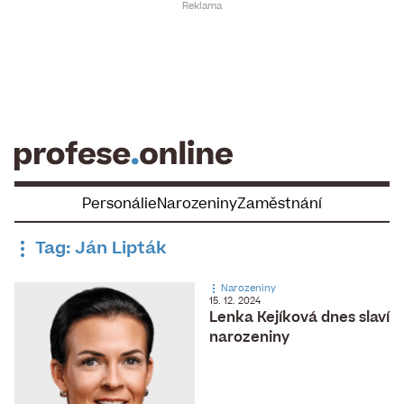
Skip
to
content
Personálie
Narozeniny
Zaměstnání
Tag: Ján Lipták
Narozeniny
15. 12. 2024
Lenka Kejíková dnes slaví
narozeniny