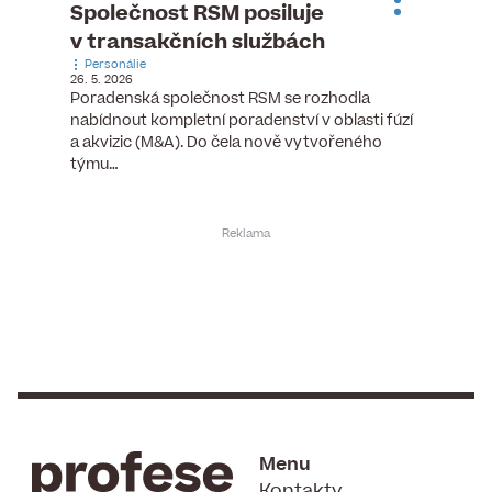
ste
Společnost RSM posiluje
Evrop
h
v transakčních službách
zasto
Personálie
rozdíl
26. 5. 2026
Zaměst
Poradenská společnost RSM se rozhodla
7. 6. 2026
nabídnout kompletní poradenství v oblasti fúzí
tních
Ženy v 
a akvizic (M&A). Do čela nově vytvořeného
teré
manažer
týmu…
y.
bodů víc
Menu
Kontakty