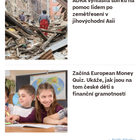
ADRA vyhlásila sbírku na
pomoc lidem po
zemětřesení v
jihovýchodní Asii
Začíná European Money
Quiz. Ukáže, jak jsou na
tom české děti s
finanční gramotností