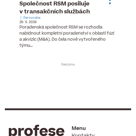
ste
Společnost RSM posiluje
Evrop
h
v transakčních službách
zasto
Personálie
rozdíl
26. 5. 2026
Zaměst
Poradenská společnost RSM se rozhodla
7. 6. 2026
nabídnout kompletní poradenství v oblasti fúzí
tních
Ženy v 
a akvizic (M&A). Do čela nově vytvořeného
teré
manažer
týmu…
y.
bodů víc
Menu
Kontakty