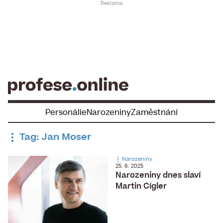
Skip
to
content
Personálie
Narozeniny
Zaměstnání
Tag: Jan Moser
Narozeniny
25. 6. 2025
Narozeniny dnes slaví
Martin Cígler