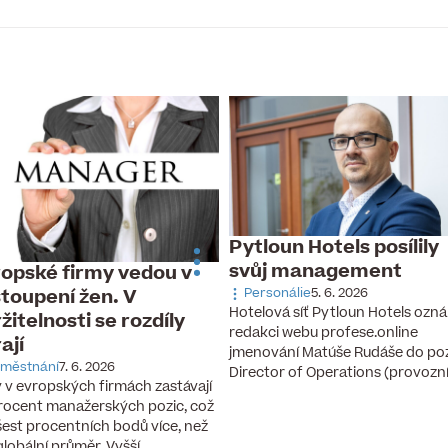
Pytloun Hotels posílily
svůj management
opské firmy vedou v
toupení žen. V
Personálie
5. 6. 2026
Hotelová síť Pytloun Hotels ozná
žitelnosti se rozdíly
redakci webu profese.online
rají
jmenování Matúše Rudáše do po
městnání
7. 6. 2026
Director of Operations (provozn
 v evropských firmách zastávají
rocent manažerských pozic, což
 šest procentních bodů více, než
 globální průměr. Vyšší…