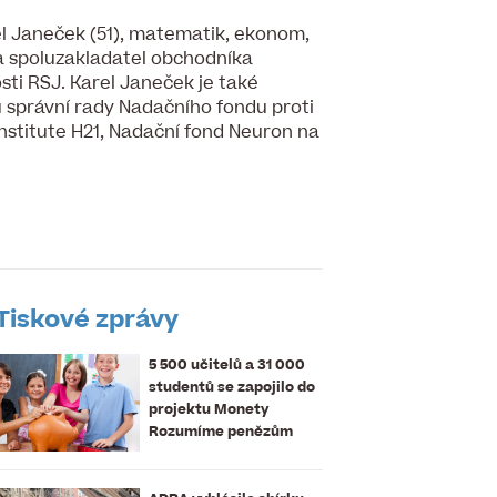
el Janeček (51), matematik, ekonom,
ř a spoluzakladatel obchodníka
sti RSJ. Karel Janeček je také
 správní rady Nadačního fondu proti
 Institute H21, Nadační fond Neuron na
Tiskové zprávy
5 500 učitelů a 31 000
studentů se zapojilo do
projektu Monety
Rozumíme penězům