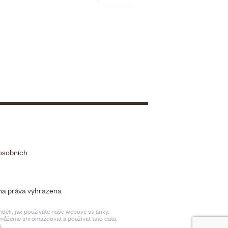
osobních
chna práva vyhrazena
děli, jak používáte naše webové stránky.
t můžeme shromažďovat a používat tato data.
.