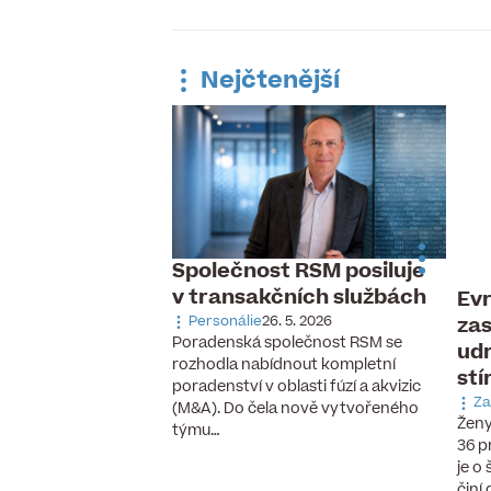
Nejčtenější
Společnost RSM posiluje
v transakčních službách
Evr
 pracovní trh,
zas
ávka po
Personálie
26. 5. 2026
Poradenská společnost RSM se
udr
aných pilotech
rozhodla nabídnout kompletní
stí
 6. 2026
poradenství v oblasti fúzí a akvizic
cizinců, vzestup
Za
(M&A). Do čela nově vytvořeného
chnologií a nové
Ženy
týmu…
se, které ještě před
36 p
cky neexistovaly.
je o
činí