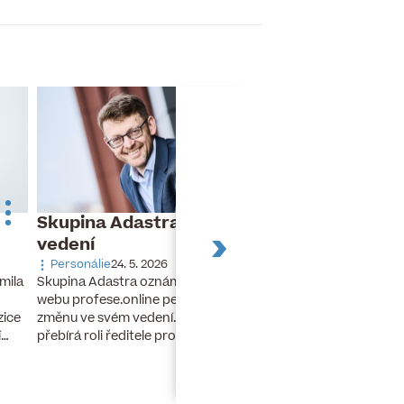
Skupina Adastra mění své
Dnes slaví naro
vedení
Turek
Personálie
24. 5. 2026
Narozeniny
26. 11. 20
Skupina Adastra oznámila redakci
mila
Dnes slaví narozeniny 
webu profese.online personální
finanční ředitel a člen
změnu ve svém vedení. Petr Zelenka
zice
developerské skupiny 
přebírá roli ředitele pro umělou…
í…
lety stál u zrodu…