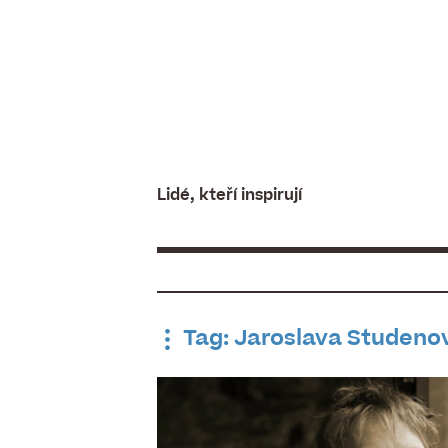
Skip
to
content
Lidé, kteří inspirují
Tag: Jaroslava Studeno