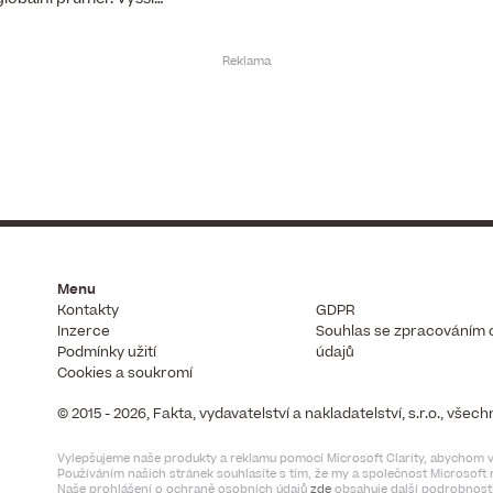
Menu
Kontakty
GDPR
Inzerce
Souhlas se zpracováním 
Podmínky užití
údajů
Cookies a soukromí
© 2015 - 2026, Fakta, vydavatelství a nakladatelství, s.r.o., vše
Vylepšujeme naše produkty a reklamu pomocí Microsoft Clarity, abychom vi
Používáním našich stránek souhlasíte s tím, že my a společnost Microsof
Naše prohlášení o ochraně osobních údajů
zde
obsahuje další podrobnosti