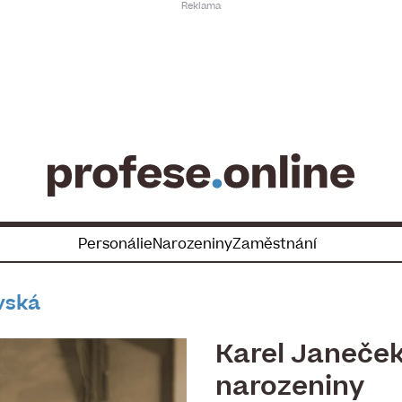
Personálie
Narozeniny
Zaměstnání
vská
Karel Janeče
narozeniny