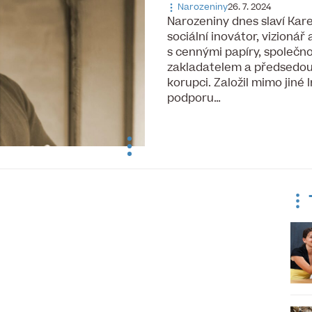
Narozeniny
26. 7. 2024
Narozeniny dnes slaví Kar
sociální inovátor, vizioná
s cennými papíry, společno
zakladatelem a předsedou
korupci. Založil mimo jiné
podporu…