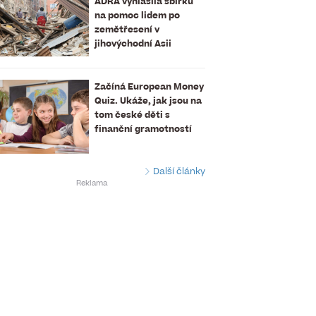
ADRA vyhlásila sbírku
na pomoc lidem po
zemětřesení v
jihovýchodní Asii
Začíná European Money
Quiz. Ukáže, jak jsou na
tom české děti s
finanční gramotností
Další články