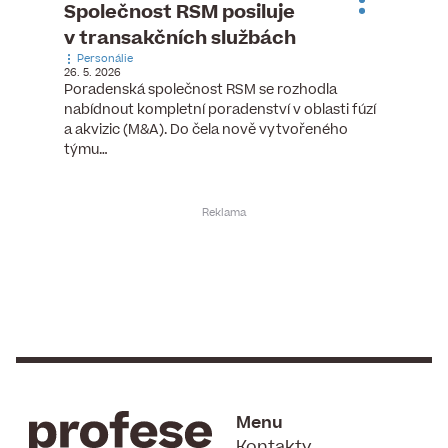
ste
Společnost RSM posiluje
Evrop
h
v transakčních službách
zasto
Personálie
rozdíl
26. 5. 2026
Zaměst
Poradenská společnost RSM se rozhodla
7. 6. 2026
nabídnout kompletní poradenství v oblasti fúzí
tních
Ženy v 
a akvizic (M&A). Do čela nově vytvořeného
teré
manažer
týmu…
y.
bodů víc
Menu
Kontakty