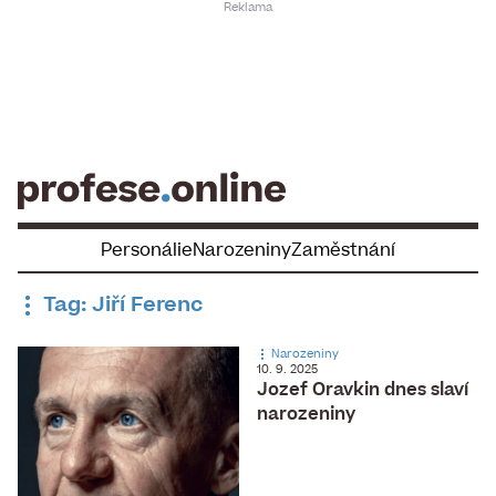
Skip
to
content
Personálie
Narozeniny
Zaměstnání
Tag: Jiří Ferenc
Narozeniny
10. 9. 2025
Jozef Oravkin dnes slaví
narozeniny