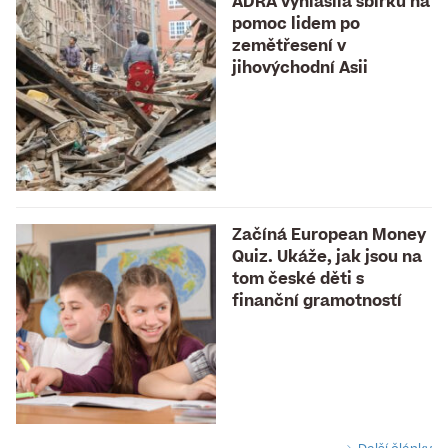
ADRA vyhlásila sbírku na
pomoc lidem po
zemětřesení v
jihovýchodní Asii
Začíná European Money
Quiz. Ukáže, jak jsou na
tom české děti s
finanční gramotností