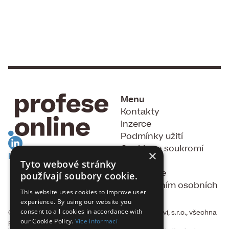
Menu
Kontakty
Inzerce
Podmínky užití
Cookies a soukromí
×
RSS Feed
GDPR
Tyto webové stránky
Souhlas se
používají soubory cookie.
zpracováním osobních
This website uses cookies to improve user
údajů
experience. By using our website you
consent to all cookies in accordance with
© 2015 - 2026, Fakta, vydavatelství a nakladatelství, s.r.o., všechna
our Cookie Policy.
Více informací
práva vyhrazena