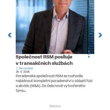
ste
Společnost RSM posiluje
Evrop
h
v transakčních službách
zasto
Personálie
rozdíl
26. 5. 2026
Zaměst
Poradenská společnost RSM se rozhodla
7. 6. 2026
nabídnout kompletní poradenství v oblasti fúzí
tních
Ženy v 
a akvizic (M&A). Do čela nově vytvořeného
teré
manažer
týmu…
y.
bodů víc