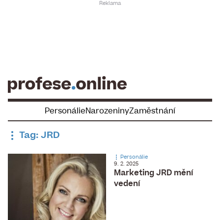
Skip
to
content
Personálie
Narozeniny
Zaměstnání
Tag: JRD
Personálie
9. 2. 2025
Marketing JRD mění
vedení