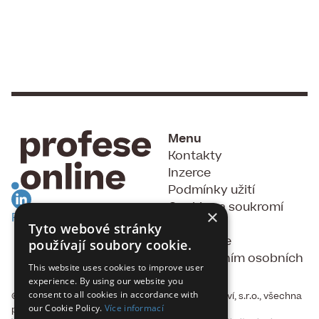
Menu
Kontakty
Inzerce
Podmínky užití
Cookies a soukromí
×
RSS Feed
GDPR
Tyto webové stránky
Souhlas se
používají soubory cookie.
zpracováním osobních
This website uses cookies to improve user
údajů
experience. By using our website you
consent to all cookies in accordance with
© 2015 - 2026, Fakta, vydavatelství a nakladatelství, s.r.o., všechna
our Cookie Policy.
Více informací
práva vyhrazena