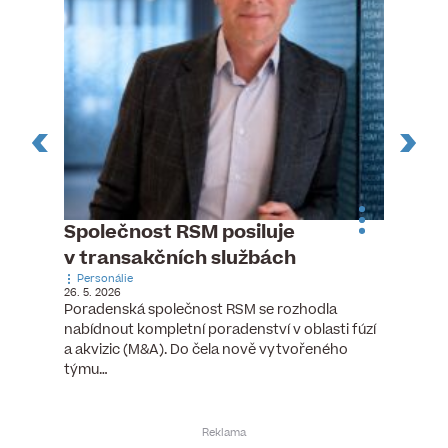
ste
Společnost RSM posiluje
Evrop
h
v transakčních službách
zasto
Personálie
rozdíl
26. 5. 2026
Zaměst
Poradenská společnost RSM se rozhodla
7. 6. 2026
nabídnout kompletní poradenství v oblasti fúzí
tních
Ženy v 
a akvizic (M&A). Do čela nově vytvořeného
teré
manažer
týmu…
y.
bodů víc