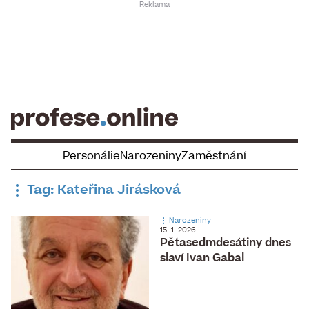
Skip
to
content
Personálie
Narozeniny
Zaměstnání
Tag: Kateřina Jirásková
Narozeniny
15. 1. 2026
Pětasedmdesátiny dnes
slaví Ivan Gabal