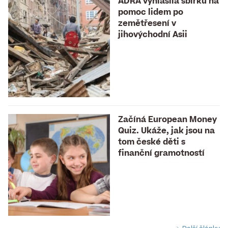
ADRA vyhlásila sbírku na
pomoc lidem po
zemětřesení v
jihovýchodní Asii
Začíná European Money
Quiz. Ukáže, jak jsou na
tom české děti s
finanční gramotností