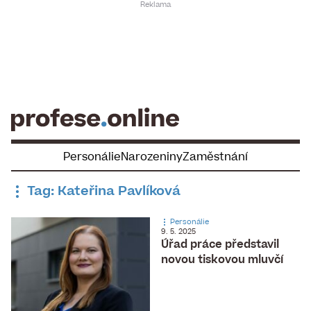
Skip
to
content
Personálie
Narozeniny
Zaměstnání
Tag: Kateřina Pavlíková
Personálie
9. 5. 2025
Úřad práce představil
novou tiskovou mluvčí