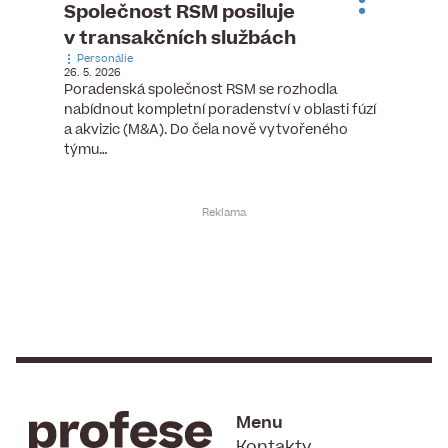
ste
Společnost RSM posiluje
Evrop
h
v transakčních službách
zasto
Personálie
rozdíl
26. 5. 2026
Zaměst
Poradenská společnost RSM se rozhodla
7. 6. 2026
nabídnout kompletní poradenství v oblasti fúzí
tních
Ženy v 
a akvizic (M&A). Do čela nově vytvořeného
teré
manažer
týmu…
y.
bodů víc
Menu
Kontakty