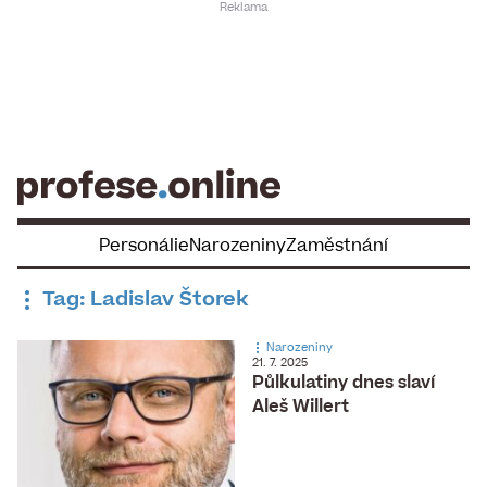
Skip
to
content
Personálie
Narozeniny
Zaměstnání
Tag: Ladislav Štorek
Narozeniny
21. 7. 2025
Půlkulatiny dnes slaví
Aleš Willert