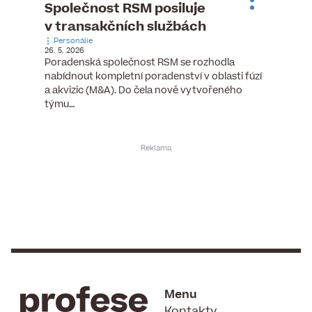
ste
Společnost RSM posiluje
Evrop
h
v transakčních službách
zasto
Personálie
rozdíl
26. 5. 2026
Zaměst
Poradenská společnost RSM se rozhodla
7. 6. 2026
nabídnout kompletní poradenství v oblasti fúzí
tních
Ženy v 
a akvizic (M&A). Do čela nově vytvořeného
teré
manažer
týmu…
y.
bodů víc
Menu
Kontakty