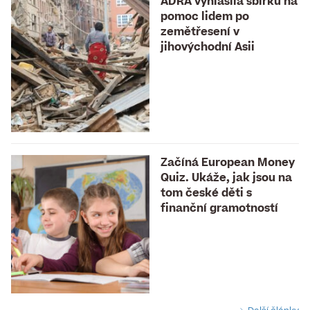
ADRA vyhlásila sbírku na
pomoc lidem po
zemětřesení v
jihovýchodní Asii
Začíná European Money
Quiz. Ukáže, jak jsou na
tom české děti s
finanční gramotností