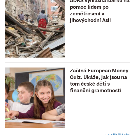
ADRA vyhlásila sbírku na
pomoc lidem po
zemětřesení v
jihovýchodní Asii
Začíná European Money
Quiz. Ukáže, jak jsou na
tom české děti s
finanční gramotností