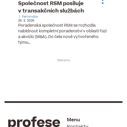
ste
Společnost RSM posiluje
Evrop
h
v transakčních službách
zasto
Personálie
rozdíl
26. 5. 2026
Zaměst
Poradenská společnost RSM se rozhodla
7. 6. 2026
nabídnout kompletní poradenství v oblasti fúzí
tních
Ženy v 
a akvizic (M&A). Do čela nově vytvořeného
teré
manažer
týmu…
y.
bodů víc
Menu
Kontakty