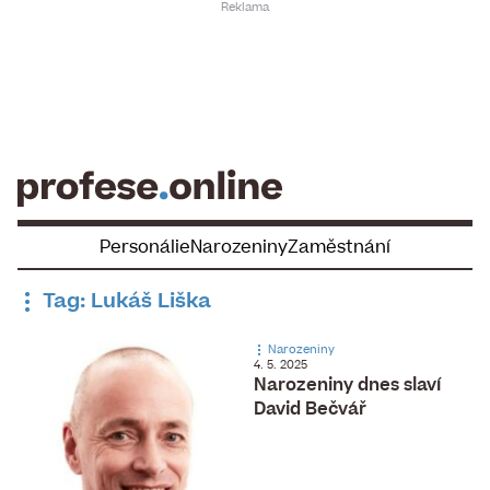
Skip
to
content
Personálie
Narozeniny
Zaměstnání
Tag: Lukáš Liška
Narozeniny
4. 5. 2025
Narozeniny dnes slaví ​
David Bečvář