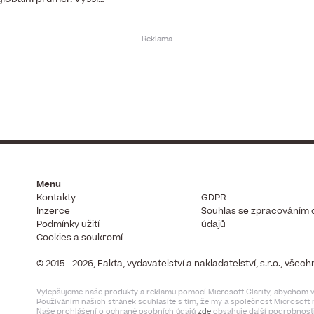
Menu
Kontakty
GDPR
Inzerce
Souhlas se zpracováním 
Podmínky užití
údajů
Cookies a soukromí
© 2015 - 2026, Fakta, vydavatelství a nakladatelství, s.r.o., vše
Vylepšujeme naše produkty a reklamu pomocí Microsoft Clarity, abychom vi
Používáním našich stránek souhlasíte s tím, že my a společnost Microsof
Naše prohlášení o ochraně osobních údajů
zde
obsahuje další podrobnosti