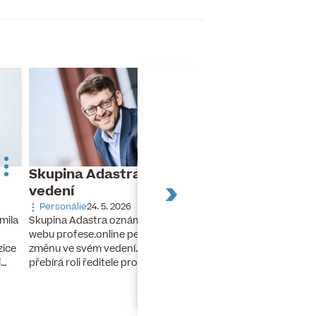
Skupina Adastra mění své
Dnes slaví naro
vedení
Turek
Personálie
24. 5. 2026
Narozeniny
26. 11. 20
Skupina Adastra oznámila redakci
mila
Dnes slaví narozeniny 
webu profese.online personální
finanční ředitel a člen
změnu ve svém vedení. Petr Zelenka
zice
developerské skupiny 
přebírá roli ředitele pro umělou…
í…
lety stál u zrodu…