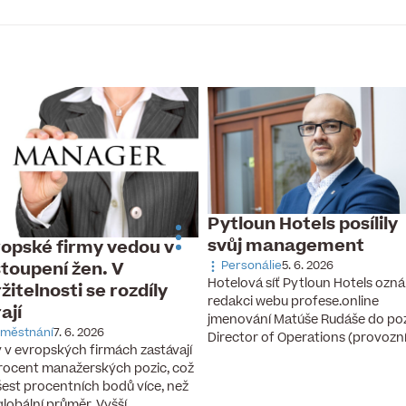
Pytloun Hotels posílily
svůj management
opské firmy vedou v
toupení žen. V
Personálie
5. 6. 2026
Hotelová síť Pytloun Hotels ozná
žitelnosti se rozdíly
redakci webu profese.online
rají
jmenování Matúše Rudáše do po
městnání
7. 6. 2026
Director of Operations (provozn
 v evropských firmách zastávají
rocent manažerských pozic, což
 šest procentních bodů více, než
 globální průměr. Vyšší…