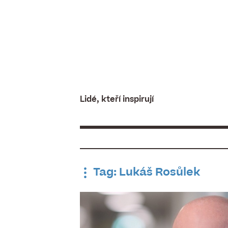
Skip
to
content
Lidé, kteří inspirují
Tag: Lukáš Rosůlek