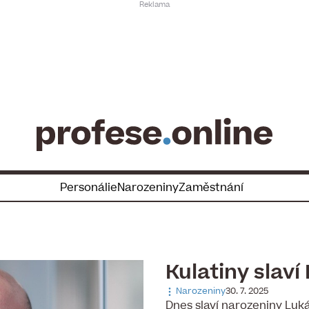
Personálie
Narozeniny
Zaměstnání
Kulatiny slaví
Narozeniny
30. 7. 2025
Dnes slaví narozeniny Luká