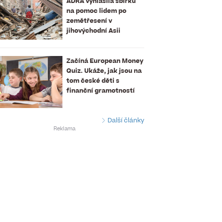
ADRA vyhlásila sbírku
na pomoc lidem po
zemětřesení v
jihovýchodní Asii
Začíná European Money
Quiz. Ukáže, jak jsou na
tom české děti s
finanční gramotností
Další články