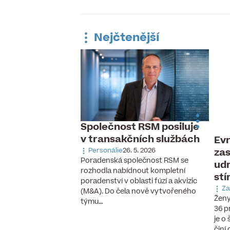
Nejčtenější
Společnost RSM posiluje
v transakčních službách
Evr
 pracovní trh,
zas
ávka po
Personálie
26. 5. 2026
Poradenská společnost RSM se
udr
aných pilotech
rozhodla nabídnout kompletní
stí
 6. 2026
poradenství v oblasti fúzí a akvizic
cizinců, vzestup
Za
(M&A). Do čela nově vytvořeného
chnologií a nové
Ženy
týmu…
se, které ještě před
36 p
cky neexistovaly.
je o
činí