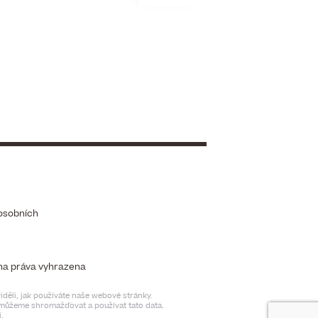
osobních
chna práva vyhrazena
děli, jak používáte naše webové stránky.
t můžeme shromažďovat a používat tato data.
.