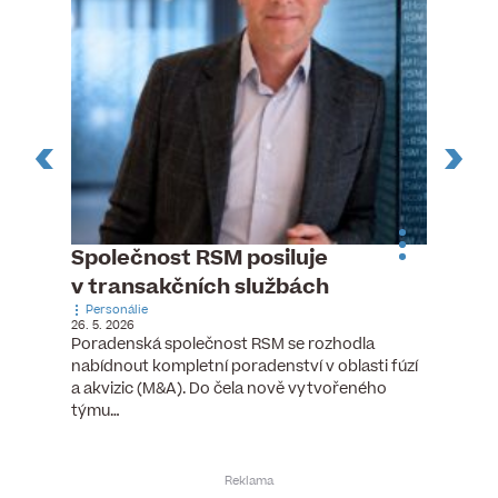
ste
Společnost RSM posiluje
Evrop
h
v transakčních službách
zasto
Personálie
rozdíl
26. 5. 2026
Zaměst
Poradenská společnost RSM se rozhodla
7. 6. 2026
nabídnout kompletní poradenství v oblasti fúzí
tních
Ženy v 
a akvizic (M&A). Do čela nově vytvořeného
teré
manažer
týmu…
y.
bodů víc