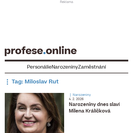
Skip
to
content
Personálie
Narozeniny
Zaměstnání
Tag: Miloslav Rut
Narozeniny
4. 2. 2026
Narozeniny dnes slaví
Milena Králíčková