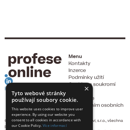
Menu
Kontakty
Inzerce
Podmínky užití
Cookies a soukromí
×
RSS Feed
GDPR
Tyto webové stránky
Souhlas se
používají soubory cookie.
zpracováním osobních
This website uses cookies to improve user
údajů
experience. By using our website you
consent to all cookies in accordance with
© 2015 - 2026, Fakta, vydavatelství a nakladatelství, s.r.o., všechna
our Cookie Policy.
Více informací
práva vyhrazena