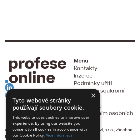
Menu
Kontakty
Inzerce
Podmínky užití
Cookies a soukromí
×
RSS Feed
GDPR
Tyto webové stránky
Souhlas se
používají soubory cookie.
zpracováním osobních
This website uses cookies to improve user
údajů
experience. By using our website you
consent to all cookies in accordance with
© 2015 - 2026, Fakta, vydavatelství a nakladatelství, s.r.o., všechna
our Cookie Policy.
Více informací
práva vyhrazena