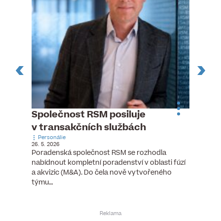
ste
Společnost RSM posiluje
Evrop
h
v transakčních službách
zasto
Personálie
rozdíl
26. 5. 2026
Zaměst
Poradenská společnost RSM se rozhodla
7. 6. 2026
nabídnout kompletní poradenství v oblasti fúzí
tních
Ženy v 
a akvizic (M&A). Do čela nově vytvořeného
teré
manažer
týmu…
y.
bodů víc