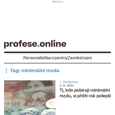
Skip
to
content
Personálie
Narozeniny
Zaměstnání
Tag: minimální mzda
Zaměstnání
3. 10. 2024
Ti, kdo pobírají minimální
mzdu, si příští rok polepší