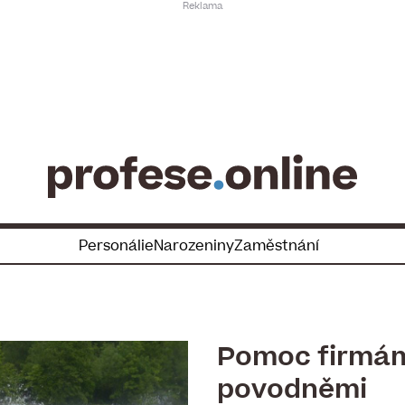
Personálie
Narozeniny
Zaměstnání
Pomoc firmá
povodněmi