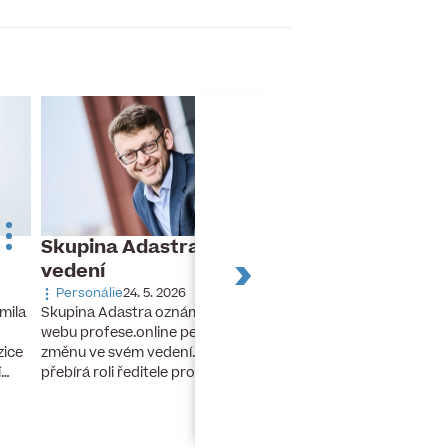
Skupina Adastra mění své
Dnes slaví naro
vedení
Turek
Personálie
24. 5. 2026
Narozeniny
26. 11. 20
Skupina Adastra oznámila redakci
mila
Dnes slaví narozeniny 
webu profese.online personální
finanční ředitel a člen
změnu ve svém vedení. Petr Zelenka
zice
developerské skupiny 
přebírá roli ředitele pro umělou…
í…
lety stál u zrodu…