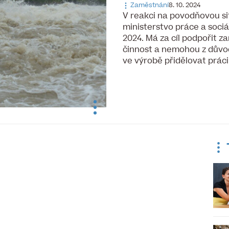
Zaměstnání
8. 10. 2024
V reakci na povodňovou sit
ministerstvo práce a soci
2024. Má za cíl podpořit z
činnost a nemohou z dův
ve výrobě přidělovat prá