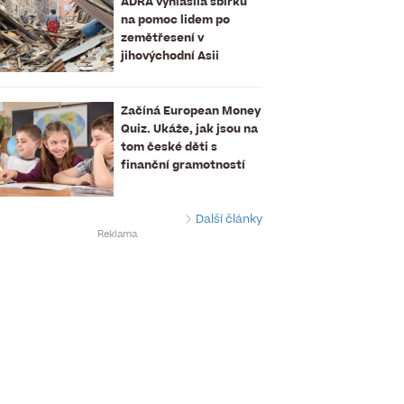
ADRA vyhlásila sbírku
na pomoc lidem po
zemětřesení v
jihovýchodní Asii
Začíná European Money
Quiz. Ukáže, jak jsou na
tom české děti s
finanční gramotností
Další články