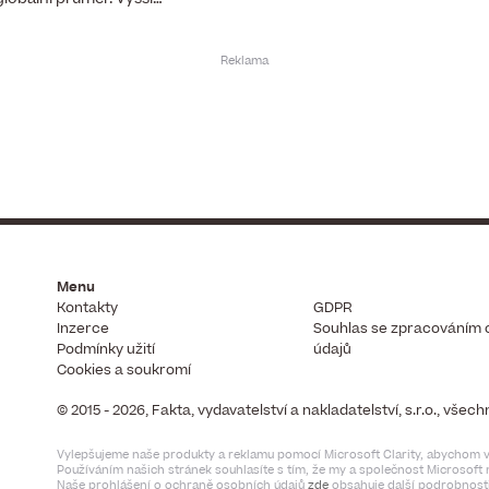
Menu
Kontakty
GDPR
Inzerce
Souhlas se zpracováním 
Podmínky užití
údajů
Cookies a soukromí
© 2015 - 2026, Fakta, vydavatelství a nakladatelství, s.r.o., vše
Vylepšujeme naše produkty a reklamu pomocí Microsoft Clarity, abychom vi
Používáním našich stránek souhlasíte s tím, že my a společnost Microsof
Naše prohlášení o ochraně osobních údajů
zde
obsahuje další podrobnosti