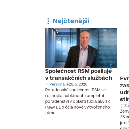
Nejčtenější
Společnost RSM posiluje
v transakčních službách
Evr
 pracovní trh,
zas
ávka po
Personálie
26. 5. 2026
Poradenská společnost RSM se
udr
aných pilotech
rozhodla nabídnout kompletní
stí
 6. 2026
poradenství v oblasti fúzí a akvizic
cizinců, vzestup
Za
(M&A). Do čela nově vytvořeného
chnologií a nové
Ženy
týmu…
se, které ještě před
36 p
cky neexistovaly.
je o
činí