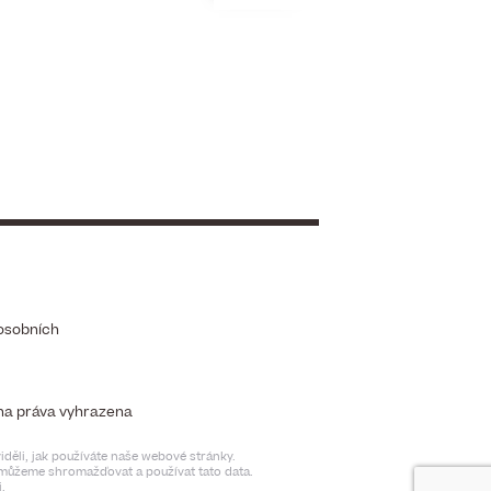
osobních
chna práva vyhrazena
děli, jak používáte naše webové stránky.
t můžeme shromažďovat a používat tato data.
.