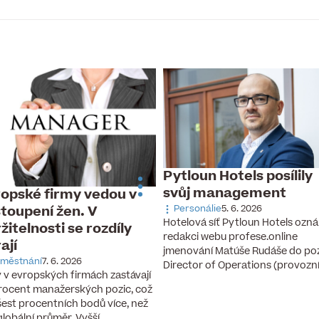
Pytloun Hotels posílily
svůj management
opské firmy vedou v
toupení žen. V
Personálie
5. 6. 2026
Hotelová síť Pytloun Hotels ozná
žitelnosti se rozdíly
redakci webu profese.online
rají
jmenování Matúše Rudáše do po
městnání
7. 6. 2026
Director of Operations (provozn
 v evropských firmách zastávají
rocent manažerských pozic, což
 šest procentních bodů více, než
 globální průměr. Vyšší…