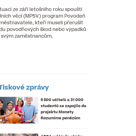
uaci ze září letošního roku spouští
álních věcí (MPSV) program Povodeň
aměstnavatele, kteří museli přerušit
odu povodňových škod nebo výpadků
ci svým zaměstnancům.
Tiskové zprávy
5 500 učitelů a 31 000
studentů se zapojilo do
projektu Monety
Rozumíme penězům