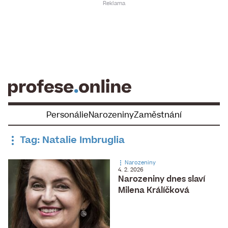
Skip
to
content
Personálie
Narozeniny
Zaměstnání
Tag: Natalie Imbruglia
Narozeniny
4. 2. 2026
Narozeniny dnes slaví
Milena Králíčková