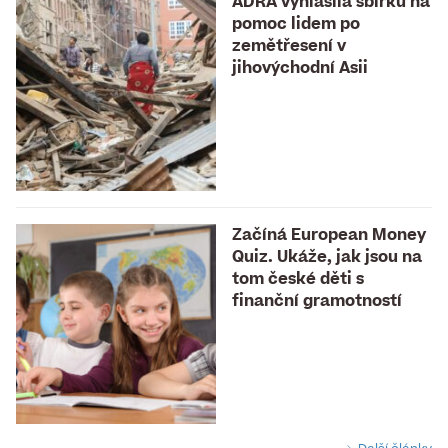
ADRA vyhlásila sbírku na
pomoc lidem po
zemětřesení v
jihovýchodní Asii
Začíná European Money
Quiz. Ukáže, jak jsou na
tom české děti s
finanční gramotností