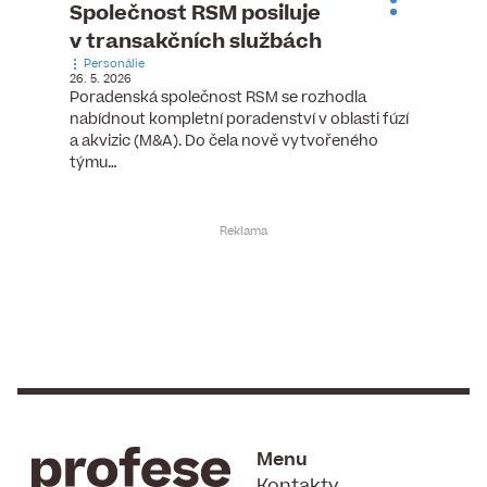
ste
Společnost RSM posiluje
Evrop
h
v transakčních službách
zasto
Personálie
rozdíl
26. 5. 2026
Zaměst
Poradenská společnost RSM se rozhodla
7. 6. 2026
nabídnout kompletní poradenství v oblasti fúzí
tních
Ženy v 
a akvizic (M&A). Do čela nově vytvořeného
teré
manažer
týmu…
y.
bodů víc
Menu
Kontakty