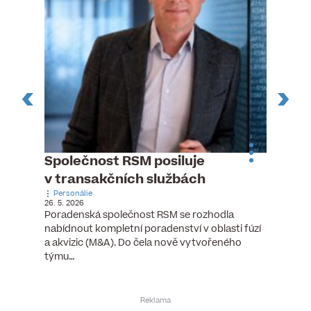
ste
Společnost RSM posiluje
Evrop
h
v transakčních službách
zasto
Personálie
rozdíl
26. 5. 2026
Zaměst
Poradenská společnost RSM se rozhodla
7. 6. 2026
nabídnout kompletní poradenství v oblasti fúzí
tních
Ženy v 
a akvizic (M&A). Do čela nově vytvořeného
teré
manažer
týmu…
y.
bodů víc