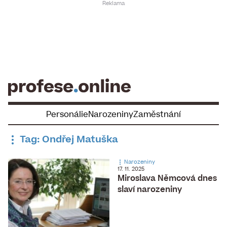
Skip
to
content
Personálie
Narozeniny
Zaměstnání
Tag: Ondřej Matuška
Narozeniny
17. 11. 2025
Miroslava Němcová dnes
slaví narozeniny