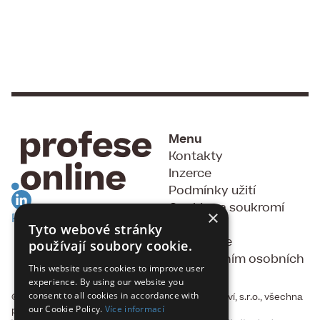
Menu
Kontakty
Inzerce
Podmínky užití
Cookies a soukromí
×
RSS Feed
GDPR
Tyto webové stránky
Souhlas se
používají soubory cookie.
zpracováním osobních
This website uses cookies to improve user
údajů
experience. By using our website you
consent to all cookies in accordance with
© 2015 - 2026, Fakta, vydavatelství a nakladatelství, s.r.o., všechna
our Cookie Policy.
Více informací
práva vyhrazena