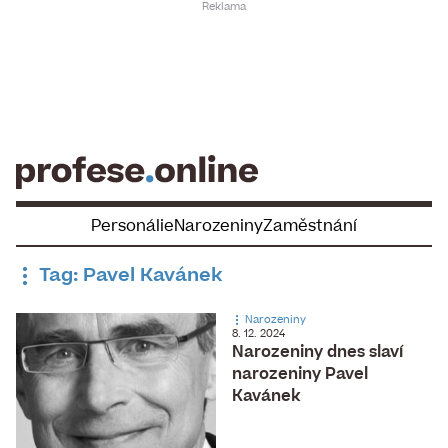
Skip
to
content
Personálie
Narozeniny
Zaměstnání
Tag: Pavel Kavánek
Narozeniny
8. 12. 2024
Narozeniny dnes slaví
narozeniny Pavel
Kavánek