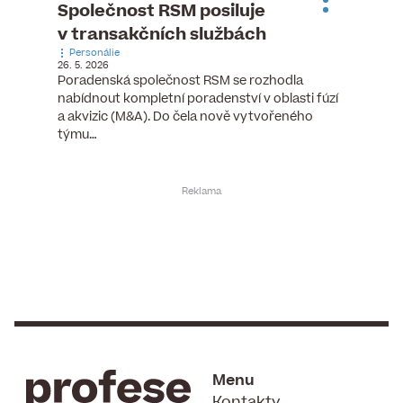
ste
Společnost RSM posiluje
Evrop
h
v transakčních službách
zasto
Personálie
rozdíl
26. 5. 2026
Zaměst
Poradenská společnost RSM se rozhodla
7. 6. 2026
nabídnout kompletní poradenství v oblasti fúzí
tních
Ženy v 
a akvizic (M&A). Do čela nově vytvořeného
teré
manažer
týmu…
y.
bodů víc
Menu
Kontakty