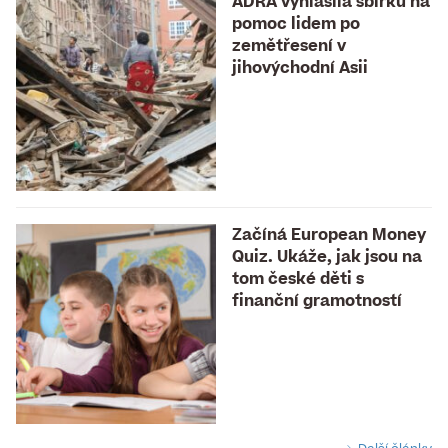
ADRA vyhlásila sbírku na
pomoc lidem po
zemětřesení v
jihovýchodní Asii
Začíná European Money
Quiz. Ukáže, jak jsou na
tom české děti s
finanční gramotností