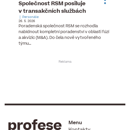
ste
Společnost RSM posiluje
Evrop
h
v transakčních službách
zasto
Personálie
rozdíl
26. 5. 2026
Zaměst
Poradenská společnost RSM se rozhodla
7. 6. 2026
nabídnout kompletní poradenství v oblasti fúzí
tních
Ženy v 
a akvizic (M&A). Do čela nově vytvořeného
teré
manažer
týmu…
y.
bodů víc
Menu
Kontakty