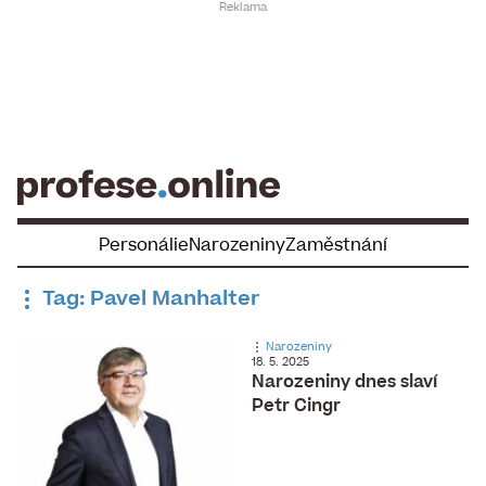
Skip
to
content
Personálie
Narozeniny
Zaměstnání
Tag: Pavel Manhalter
Narozeniny
18. 5. 2025
Narozeniny dnes slaví ​
Petr Cingr