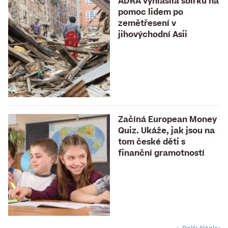
ADRA vyhlásila sbírku na
pomoc lidem po
zemětřesení v
jihovýchodní Asii
Začíná European Money
Quiz. Ukáže, jak jsou na
tom české děti s
finanční gramotností